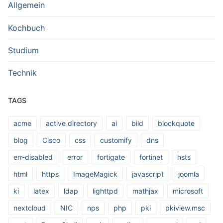
Allgemein
Kochbuch
Studium
Technik
TAGS
acme
active directory
ai
bild
blockquote
blog
Cisco
css
customify
dns
err-disabled
error
fortigate
fortinet
hsts
html
https
ImageMagick
javascript
joomla
ki
latex
ldap
lighttpd
mathjax
microsoft
nextcloud
NIC
nps
php
pki
pkiview.msc