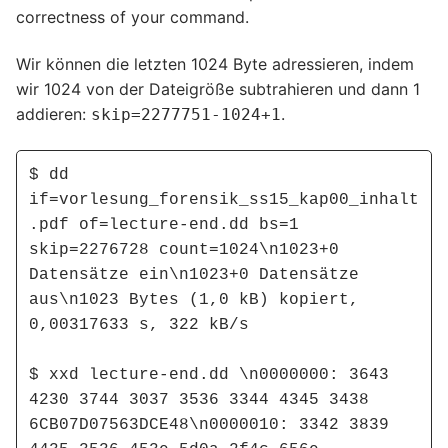
correctness of your command.
Wir können die letzten 1024 Byte adressieren, indem
wir 1024 von der Dateigröße subtrahieren und dann 1
addieren:
.
skip=2277751-1024+1
$ dd 
if=vorlesung_forensik_ss15_kap00_inhalt
.pdf of=lecture-end.dd bs=1 
skip=2276728 count=1024\n1023+0 
Datensätze ein\n1023+0 Datensätze 
aus\n1023 Bytes (1,0 kB) kopiert, 
0,00317633 s, 322 kB/s

$ xxd lecture-end.dd \n0000000: 3643 
4230 3744 3037 3536 3344 4345 3438  
6CB07D07563DCE48\n0000010: 3342 3839 