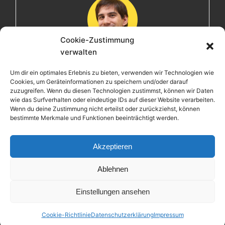
Cookie-Zustimmung
verwalten
Maximilian
Um dir ein optimales Erlebnis zu bieten, verwenden wir Technologien wie
Cookies, um Geräteinformationen zu speichern und/oder darauf
Herzlich willkommen! Ich bin Max, ein Informatiker mit
zuzugreifen. Wenn du diesen Technologien zustimmst, können wir Daten
über 15 Jahren Berufserfahrung. Hier teile ich meine
wie das Surfverhalten oder eindeutige IDs auf dieser Website verarbeiten.
Leidenschaften, Erlebnisse und Perspektiven. Ich lade
Wenn du deine Zustimmung nicht erteilst oder zurückziehst, können
bestimmte Merkmale und Funktionen beeinträchtigt werden.
dich ein, gemeinsam mit mir auf eine Entdeckungsreise
zu gehen.
Akzeptieren
Ablehnen
Einstellungen ansehen
Copyright © 2026 Maximilian Krieg – Powered by
Customify
.
Cookie-Richtlinie
Datenschutzerklärung
Impressum