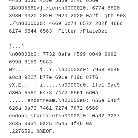
4435 3536 453e 5d0a 2f4c 656e  
3B89D556E>]./Len\n0000020: 6774 6820 
3930 3320 2020 2020 2020 0a2f  gth 903       
./\n0000030: 4669 6c74 6572 202f 466c 
6174 6544 6563  Filter /FlateDec

[...]

\n00003b0: 7732 0efa f599 8049 9882 
6998 8159 9883  
w2.....I..i..Y..\n00003c0: 7958 8045 
a8c3 9227 b77e 691e f19d 87f6  
yX.E...'.~i.....\n00003d0: 1fe1 9ac9 
d30a 656e 6473 7472 6561 6d0a  
......endstream.\n00003e0: 656e 646f 
626a 0a73 7461 7274 7872 6566  
endobj.startxref\n00003f0: 0a32 3237 
3635 3931 0a25 2545 4f46 0a    
.2276591.%%EOF.