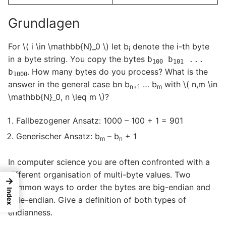
Grundlagen
For \( i \in \mathbb{N}_0 \) let b
denote the i-th byte
i
in a byte string. You copy the bytes
b
b
...
100
101
. How many bytes do you process? What is the
b
1000
answer in the general case bn b
… b
with \( n,m \in
n+1
m
\mathbb{N}_0, n \leq m \)?
Fallbezogener Ansatz: 1000 – 100 + 1 = 901
Generischer Ansatz: b
– b
+ 1
m
n
In computer science you are often confronted with a
different organisation of multi-byte values. Two
→
common ways to order the bytes are big-endian and
Index
little-endian. Give a definition of both types of
endianness.