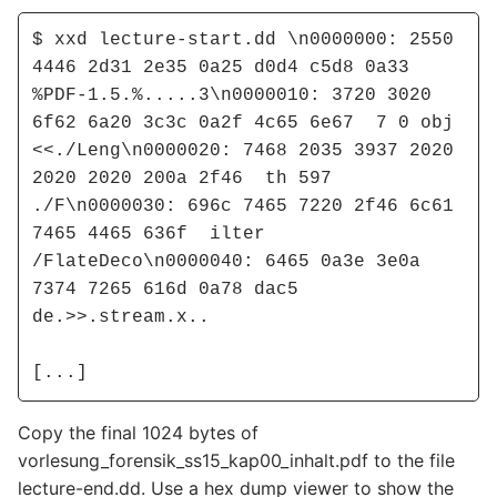
$ xxd lecture-start.dd \n0000000: 2550 
4446 2d31 2e35 0a25 d0d4 c5d8 0a33  
%PDF-1.5.%.....3\n0000010: 3720 3020 
6f62 6a20 3c3c 0a2f 4c65 6e67  7 0 obj 
<<./Leng\n0000020: 7468 2035 3937 2020 
2020 2020 200a 2f46  th 597       
./F\n0000030: 696c 7465 7220 2f46 6c61 
7465 4465 636f  ilter 
/FlateDeco\n0000040: 6465 0a3e 3e0a 
7374 7265 616d 0a78 dac5  
de.>>.stream.x..

[...]
Copy the final 1024 bytes of
vorlesung_forensik_ss15_kap00_inhalt.pdf to the file
lecture-end.dd. Use a hex dump viewer to show the