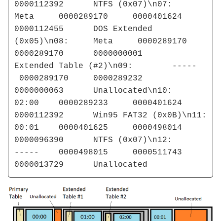
0000112392 	NTFS (0x07)\n07:	
Meta	 0000289170 	0000401624 	
0000112455 	DOS Extended 
(0x05)\n08:	Meta	 0000289170 	
0000289170 	0000000001 	
Extended Table (#2)\n09:	-----	
 0000289170 	0000289232 	
0000000063 	Unallocated\n10:	
02:00	 0000289233 	0000401624 	
0000112392 	Win95 FAT32 (0x0B)\n11:	
00:01	 0000401625 	0000498014 	
0000096390 	NTFS (0x07)\n12:	
-----	 0000498015 	0000511743 	
0000013729 	Unallocated