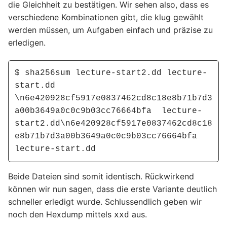
die Gleichheit zu bestätigen. Wir sehen also, dass es
verschiedene Kombinationen gibt, die klug gewählt
werden müssen, um Aufgaben einfach und präzise zu
erledigen.
$ sha256sum lecture-start2.dd lecture-
start.dd 
\n6e420928cf5917e0837462cd8c18e8b71b7d3
a00b3649a0c0c9b03cc76664bfa  lecture-
start2.dd\n6e420928cf5917e0837462cd8c18
e8b71b7d3a00b3649a0c0c9b03cc76664bfa  
lecture-start.dd
Beide Dateien sind somit identisch. Rückwirkend
können wir nun sagen, dass die erste Variante deutlich
schneller erledigt wurde. Schlussendlich geben wir
noch den Hexdump mittels
aus.
xxd