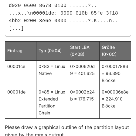
d920 0600 8678 0100 ......?.. 
...x..\n00001de: 0000 010b 85fe 3f18 
4bb2 0200 8e6e 0300 ......?.K....n..

[...]
Start LBA
Größe
Eintrag
Typ (0x04)
(0x08)
(0x0C)
00001ce
0x83 = Linux
0x000620d
0x00017886
Native
9 = 401.625
= 96.390
Blöcke
00001de
0x85 = Linux
0x0002b24
0x00036e8e
Extended
b = 176.715
= 224.910
Partition
Blöcke
Chain
Please draw a graphical outline of the partition layout
given by the mmls output.