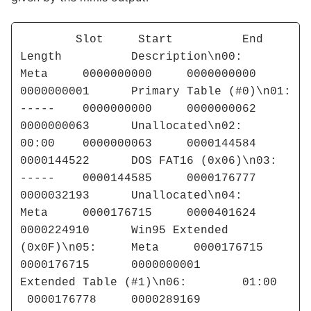
	Slot	 Start	 	End 		
Length 		Description\n00:	
Meta	 0000000000 	0000000000 	
0000000001 	Primary Table (#0)\n01:	
-----	 0000000000 	0000000062 	
0000000063 	Unallocated\n02:	
00:00	 0000000063 	0000144584 	
0000144522 	DOS FAT16 (0x06)\n03:	
-----	 0000144585 	0000176777 	
0000032193 	Unallocated\n04:	
Meta	 0000176715 	0000401624 	
0000224910 	Win95 Extended 
(0x0F)\n05:	Meta	 0000176715 	
0000176715 	0000000001 	
Extended Table (#1)\n06:	01:00	
 0000176778 	0000289169 	