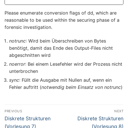
Please enumerate conversion flags of dd, which are
reasonable to be used within the securing phase of a
forensic investigation.
notrunc
: Wird beim Überschreiben von Bytes
benötigt, damit das Ende des Output-Files nicht
abgeschnitten wird
noerror
: Bei einem Lesefehler wird der Prozess nicht
unterbrochen
sync
: Füllt die Ausgabe mit Nullen auf, wenn ein
Fehler auftritt (
notwendig beim Einsatz von notrunc
)
Beitragsnavigation
PREVIOUS
NEXT
Previous
Next
Diskrete Strukturen
Diskrete Strukturen
post:
post:
(Vorlesung 7)
(Vorlesung 8)