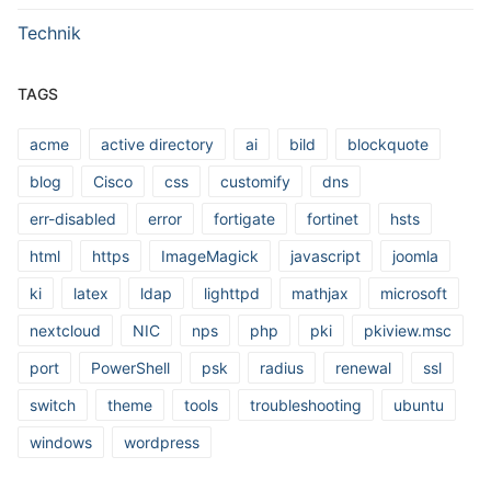
Technik
TAGS
acme
active directory
ai
bild
blockquote
blog
Cisco
css
customify
dns
err-disabled
error
fortigate
fortinet
hsts
html
https
ImageMagick
javascript
joomla
ki
latex
ldap
lighttpd
mathjax
microsoft
nextcloud
NIC
nps
php
pki
pkiview.msc
port
PowerShell
psk
radius
renewal
ssl
switch
theme
tools
troubleshooting
ubuntu
windows
wordpress