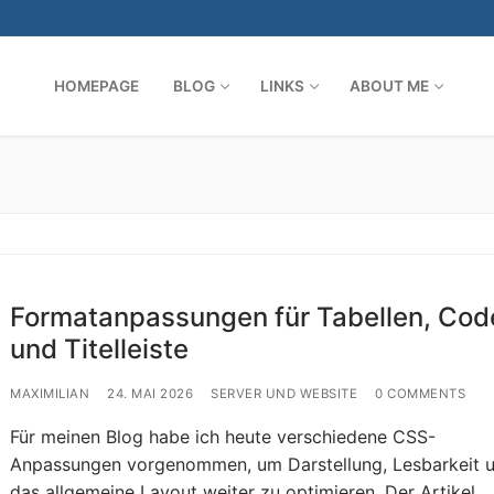
HOMEPAGE
BLOG
LINKS
ABOUT ME
Search for:
Formatanpassungen für Tabellen, Cod
und Titelleiste
MAXIMILIAN
24. MAI 2026
SERVER UND WEBSITE
0 COMMENTS
Für meinen Blog habe ich heute verschiedene CSS-
Anpassungen vorgenommen, um Darstellung, Lesbarkeit 
das allgemeine Layout weiter zu optimieren. Der Artikel