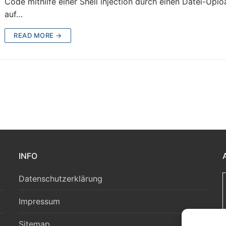
Code mithilfe einer Shell injection durch einen Datei-Upl
auf…
READ MORE →
INFO
Datenschutzerklärung
Impressum
Sitemap