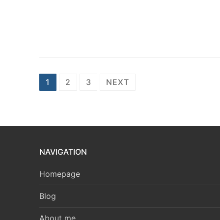
Seitennummerierung
1
2
3
NEXT
der
Beiträge
NAVIGATION
Homepage
Blog
About me