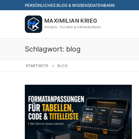
Skip
PERSÖNLICHES BLOG & WISSENSDATENBANK
to
content
MAXIMILIAN KRIEG
WISSEN, TECHNIK & ERFAHRUNGEN
Schlagwort:
blog
STARTSEITE
BLOG