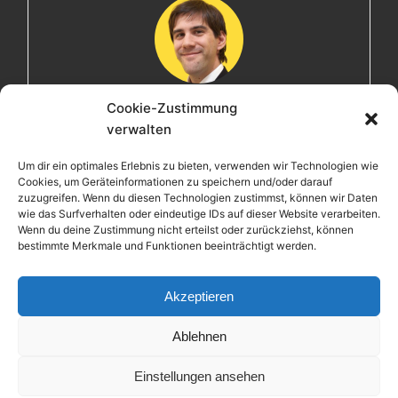
Cookie-Zustimmung
Maximilian
verwalten
Herzlich willkommen! Ich bin Max, ein Informatiker mit
Um dir ein optimales Erlebnis zu bieten, verwenden wir Technologien wie
über 15 Jahren Berufserfahrung. Hier teile ich meine
Cookies, um Geräteinformationen zu speichern und/oder darauf
Leidenschaften, Erlebnisse und Perspektiven. Ich lade
zuzugreifen. Wenn du diesen Technologien zustimmst, können wir Daten
wie das Surfverhalten oder eindeutige IDs auf dieser Website verarbeiten.
dich ein, gemeinsam mit mir auf eine Entdeckungsreise
Wenn du deine Zustimmung nicht erteilst oder zurückziehst, können
zu gehen.
bestimmte Merkmale und Funktionen beeinträchtigt werden.
maximiliankrieg.de
Akzeptieren
Ablehnen
Einstellungen ansehen
Copyright © 2026 Maximilian Krieg – Powered by