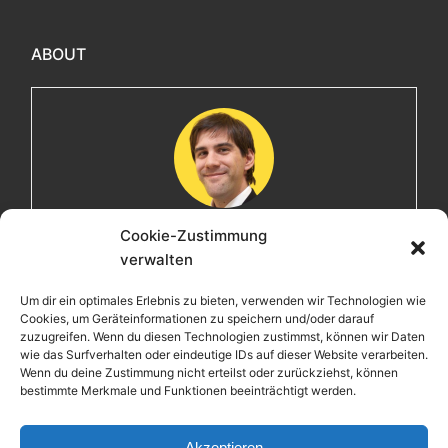
ABOUT
Cookie-Zustimmung
Maximilian
verwalten
Herzlich willkommen! Ich bin Max, ein Informatiker mit
Um dir ein optimales Erlebnis zu bieten, verwenden wir Technologien wie
über 15 Jahren Berufserfahrung. Hier teile ich meine
Cookies, um Geräteinformationen zu speichern und/oder darauf
Leidenschaften, Erlebnisse und Perspektiven. Ich lade
zuzugreifen. Wenn du diesen Technologien zustimmst, können wir Daten
wie das Surfverhalten oder eindeutige IDs auf dieser Website verarbeiten.
dich ein, gemeinsam mit mir auf eine Entdeckungsreise
Wenn du deine Zustimmung nicht erteilst oder zurückziehst, können
zu gehen.
bestimmte Merkmale und Funktionen beeinträchtigt werden.
maximiliankrieg.de
Akzeptieren