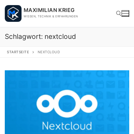
Skip
MAXIMILIAN KRIEG
to
WISSEN, TECHNIK & ERFAHRUNGEN
content
Schlagwort:
nextcloud
Search for:
STARTSEITE
NEXTCLOUD