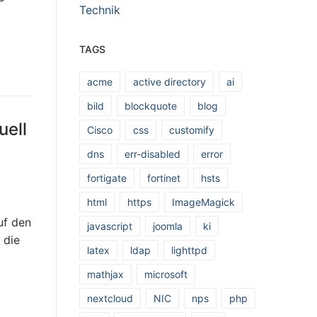
Technik
TAGS
acme
active directory
ai
bild
blockquote
blog
uell
Cisco
css
customify
dns
err-disabled
error
fortigate
fortinet
hsts
html
https
ImageMagick
uf den
javascript
joomla
ki
 die
latex
ldap
lighttpd
mathjax
microsoft
nextcloud
NIC
nps
php