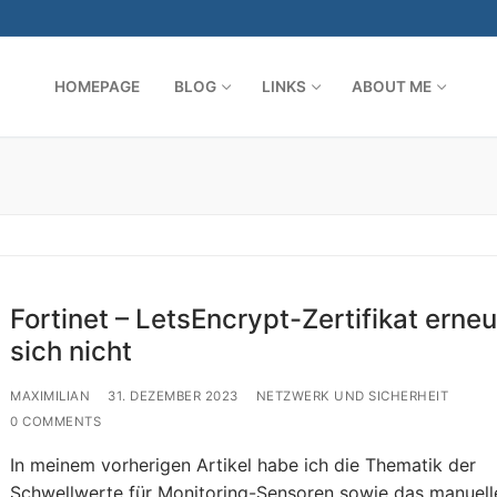
HOMEPAGE
BLOG
LINKS
ABOUT ME
Search for:
Fortinet – LetsEncrypt-Zertifikat erneu
sich nicht
MAXIMILIAN
31. DEZEMBER 2023
NETZWERK UND SICHERHEIT
0 COMMENTS
In meinem vorherigen Artikel habe ich die Thematik der
Schwellwerte für Monitoring-Sensoren sowie das manuell