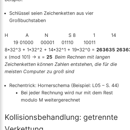
Schlüssel seien Zeichenketten aus vier
Großbuchstaben
H A N S 8 1 14
19 01000 00001 01110 10011
8*32^3 + 1*32^2 + 14*32^1 + 19*32^0 =
263635
2636
x (mod 101) → x =
25
Beim Rechnen mit langen
Zeichenketten können Zahlen entstehen, die für die
meisten Computer zu groß sind
Rechentrick: Hornerschema (Beispiel: L05 – S. 44)
Bei jeder Rechnung wird nur mit dem Rest
modulo M weitergerechnet
Kollisionsbehandlung: getrennte
Verkettung