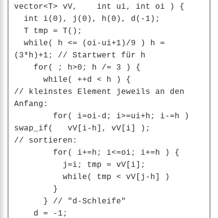
vector<T> vV,    int ui, int oi ) {

  int i(0), j(0), h(0), d(-1);

  T tmp = T();

  while( h <= (oi-ui+1)/9 ) h = 
(3*h)+1; // Startwert für h

    for( ; h>0; h /= 3 ) {

      while( ++d < h ) {

// kleinstes Element jeweils an den 
Anfang:

        for( i=oi-d; i>=ui+h; i-=h ) 
swap_if(   vV[i-h], vV[i] );

// sortieren:

        for( i+=h; i<=oi; i+=h ) {

          j=i; tmp = vV[i];

          while( tmp < vV[j-h] )

        }

      } // "d-Schleife"

    d = -1;
