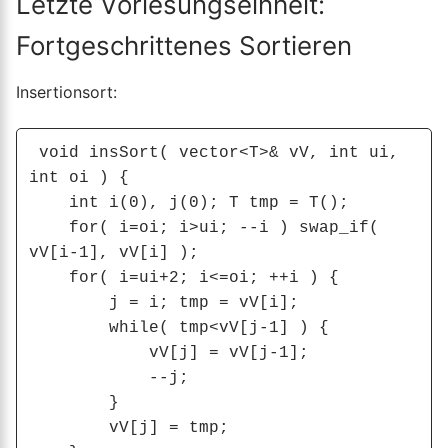
Letzte Vorlesungseinheit:
Fortgeschrittenes Sortieren
Insertionsort:
 void insSort( vector<T>& vV, int ui, 
int oi ) {

    int i(0), j(0); T tmp = T();

    for( i=oi; i>ui; --i ) swap_if( 
vV[i-1], vV[i] );

    for( i=ui+2; i<=oi; ++i ) {

        j = i; tmp = vV[i];

        while( tmp<vV[j-1] ) {

            vV[j] = vV[j-1];

            --j;

        }

        vV[j] = tmp;
