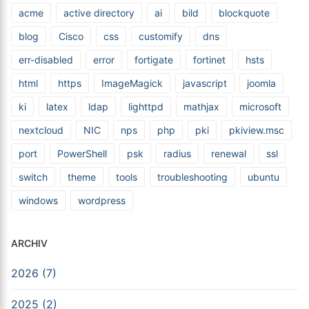
acme
active directory
ai
bild
blockquote
blog
Cisco
css
customify
dns
err-disabled
error
fortigate
fortinet
hsts
html
https
ImageMagick
javascript
joomla
ki
latex
ldap
lighttpd
mathjax
microsoft
nextcloud
NIC
nps
php
pki
pkiview.msc
port
PowerShell
psk
radius
renewal
ssl
switch
theme
tools
troubleshooting
ubuntu
windows
wordpress
ARCHIV
2026 (7)
2025 (2)