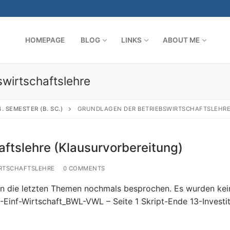
HOMEPAGE
BLOG
LINKS
ABOUT ME
wirtschaftslehre
Search for:
4. SEMESTER (B. SC.)
GRUNDLAGEN DER BETRIEBSWIRTSCHAFTSLEHR
ftslehre (Klausurvorbereitung)
RTSCHAFTSLEHRE
0 COMMENTS
en die letzten Themen nochmals besprochen. Es wurden kei
Einf-Wirtschaft_BWL-VWL – Seite 1 Skript-Ende 13-Investit