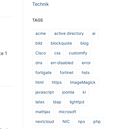
Technik
TAGS
acme
active directory
ai
bild
blockquote
blog
te 1
Cisco
css
customify
dns
err-disabled
error
fortigate
fortinet
hsts
html
https
ImageMagick
javascript
joomla
ki
latex
ldap
lighttpd
mathjax
microsoft
nextcloud
NIC
nps
php