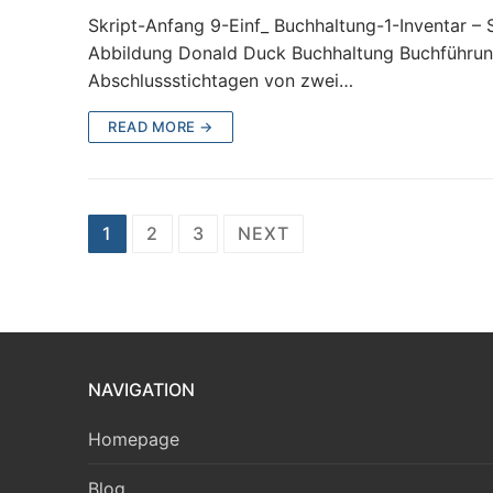
Skript-Anfang 9-Einf_ Buchhaltung-1-Inventar – S
Abbildung Donald Duck Buchhaltung Buchführung 
Abschlussstichtagen von zwei…
READ MORE →
Seitennummerierung
1
2
3
NEXT
der
Beiträge
NAVIGATION
Homepage
Blog