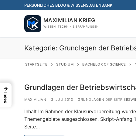
Skip
PERSÖNLICHES BLOG & WISSENSDATENBANK
to
content
MAXIMILIAN KRIEG
WISSEN, TECHNIK & ERFAHRUNGEN
Kategorie:
Grundlagen der Betriebs
STARTSEITE
STUDIUM
BACHELOR OF SCIENCE
Grundlagen der Betriebswirtscha
→
Index
MAXIMILIAN
3. JULI 2013
GRUNDLAGEN DER BETRIEBSWI
Inhalt Im Rahmen der Klausurvorbereitung wurd
Themengebiete ausgeschlossen. Skript-Anfang 1-
Seite…