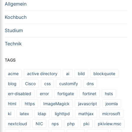
Allgemein
Kochbuch
Studium
Technik
TAGS
acme
active directory
ai
bild
blockquote
blog
Cisco
css
customify
dns
err-disabled
error
fortigate
fortinet
hsts
html
https
ImageMagick
javascript
joomla
ki
latex
ldap
lighttpd
mathjax
microsoft
nextcloud
NIC
nps
php
pki
pkiview.msc