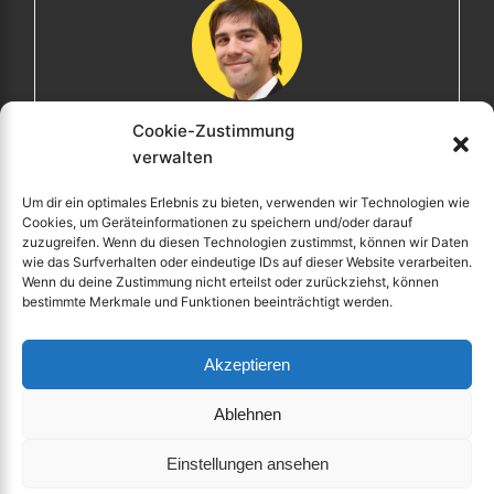
Cookie-Zustimmung
Maximilian
verwalten
Herzlich willkommen! Ich bin Max, ein Informatiker mit
Um dir ein optimales Erlebnis zu bieten, verwenden wir Technologien wie
über 15 Jahren Berufserfahrung. Hier teile ich meine
Cookies, um Geräteinformationen zu speichern und/oder darauf
Leidenschaften, Erlebnisse und Perspektiven. Ich lade
zuzugreifen. Wenn du diesen Technologien zustimmst, können wir Daten
wie das Surfverhalten oder eindeutige IDs auf dieser Website verarbeiten.
dich ein, gemeinsam mit mir auf eine Entdeckungsreise
Wenn du deine Zustimmung nicht erteilst oder zurückziehst, können
zu gehen.
bestimmte Merkmale und Funktionen beeinträchtigt werden.
maximiliankrieg.de
Akzeptieren
Ablehnen
Einstellungen ansehen
Copyright © 2026 Maximilian Krieg – Powered by