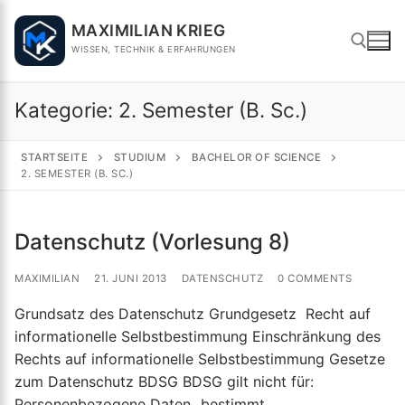
Skip
MAXIMILIAN KRIEG
to
WISSEN, TECHNIK & ERFAHRUNGEN
content
Kategorie:
2. Semester (B. Sc.)
Search for:
STARTSEITE
STUDIUM
BACHELOR OF SCIENCE
2. SEMESTER (B. SC.)
Datenschutz (Vorlesung 8)
MAXIMILIAN
21. JUNI 2013
DATENSCHUTZ
0 COMMENTS
Grundsatz des Datenschutz Grundgesetz Recht auf
informationelle Selbstbestimmung Einschränkung des
Rechts auf informationelle Selbstbestimmung Gesetze
zum Datenschutz BDSG BDSG gilt nicht für:
Personenbezogene Daten „bestimmt…