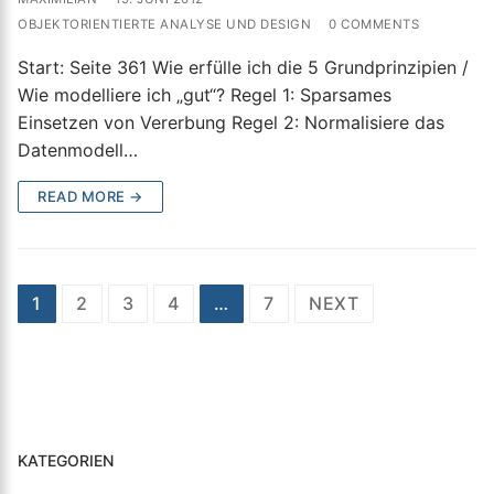
OBJEKTORIENTIERTE ANALYSE UND DESIGN
0 COMMENTS
Start: Seite 361 Wie erfülle ich die 5 Grundprinzipien /
Wie modelliere ich „gut“? Regel 1: Sparsames
Einsetzen von Vererbung Regel 2: Normalisiere das
Datenmodell…
READ MORE →
Seitennummerierung
1
2
3
4
…
7
NEXT
der
Beiträge
KATEGORIEN