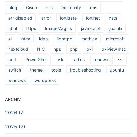
blog
Cisco
css
customify
dns
err-disabled
error
fortigate
fortinet
hsts
html
https
ImageMagick
javascript
joomla
ki
latex
ldap
lighttpd
mathjax
microsoft
nextcloud
NIC
nps
php
pki
pkiview.msc
port
PowerShell
psk
radius
renewal
ssl
switch
theme
tools
troubleshooting
ubuntu
windows
wordpress
ARCHIV
2026 (7)
2025 (2)