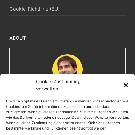
Cookie-Richtlinie (EU)
ABOUT
Cookie-Zustimmung
verwalten
Maximilian
Um dir ein optimales Erlebnis zu bieten, verwenden wir Technologien wie
Cookies, um Geräteinformationen zu speichern und/oder darauf
Herzlich willkommen! Ich bin Max, ein Informatiker mit
zuzugreifen. Wenn du diesen Technologien zustimmst, können wir Daten
über 15 Jahren Berufserfahrung. Hier teile ich meine
wie das Surfverhalten oder eindeutige IDs auf dieser Website verarbeiten.
Leidenschaften, Erlebnisse und Perspektiven. Ich lade
Wenn du deine Zustimmung nicht erteilst oder zurückziehst, können
bestimmte Merkmale und Funktionen beeinträchtigt werden.
dich ein, gemeinsam mit mir auf eine Entdeckungsreise