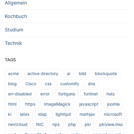
Allgemein
Kochbuch
Studium
Technik
TAGS
acme
active directory
ai
bild
blockquote
blog
Cisco
css
customify
dns
err-disabled
error
fortigate
fortinet
hsts
html
https
ImageMagick
javascript
joomla
ki
latex
ldap
lighttpd
mathjax
microsoft
nextcloud
NIC
nps
php
pki
pkiview.msc