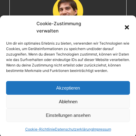
Cookie-Zustimmung
verwalten
Maximilian
Um dir ein optimales Erlebnis zu bieten, verwenden wir Technologien wie
Cookies, um Geräteinformationen zu speichern und/oder darauf
Herzlich willkommen! Ich bin Max, ein Informatiker mit
zuzugreifen. Wenn du diesen Technologien zustimmst, können wir Daten
über 15 Jahren Berufserfahrung. Hier teile ich meine
wie das Surfverhalten oder eindeutige IDs auf dieser Website verarbeiten.
Leidenschaften, Erlebnisse und Perspektiven. Ich lade
Wenn du deine Zustimmung nicht erteilst oder zurückziehst, können
bestimmte Merkmale und Funktionen beeinträchtigt werden.
dich ein, gemeinsam mit mir auf eine Entdeckungsreise
zu gehen.
Akzeptieren
Ablehnen
Einstellungen ansehen
Copyright © 2026 Maximilian Krieg – Powered by
Customify
.
Cookie-Richtlinie
Datenschutzerklärung
Impressum