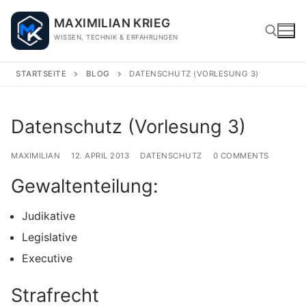
Skip
MAXIMILIAN KRIEG
to
WISSEN, TECHNIK & ERFAHRUNGEN
content
STARTSEITE
BLOG
DATENSCHUTZ (VORLESUNG 3)
Search for:
Datenschutz (Vorlesung 3)
MAXIMILIAN
12. APRIL 2013
DATENSCHUTZ
0 COMMENTS
Gewaltenteilung:
Judikative
Legislative
Executive
Strafrecht