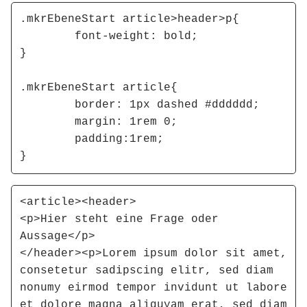
.mkrEbeneStart article>header>p{

	font-weight: bold;

}

.mkrEbeneStart article{

	border: 1px dashed #dddddd;

	margin: 1rem 0; 

	padding:1rem;

}
<article><header>

<p>Hier steht eine Frage oder 
Aussage</p>

</header><p>Lorem ipsum dolor sit amet, 
consetetur sadipscing elitr, sed diam 
nonumy eirmod tempor invidunt ut labore 
et dolore magna aliquyam erat, sed diam 