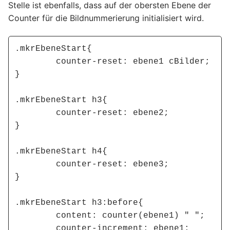
Stelle ist ebenfalls, dass auf der obersten Ebene der
Counter für die Bildnummerierung initialisiert wird.
.mkrEbeneStart{

	counter-reset: ebene1 cBilder;

}

.mkrEbeneStart h3{

	counter-reset: ebene2;

}

.mkrEbeneStart h4{

	counter-reset: ebene3;

}

.mkrEbeneStart h3:before{

	content: counter(ebene1) " ";

	counter-increment: ebene1;
