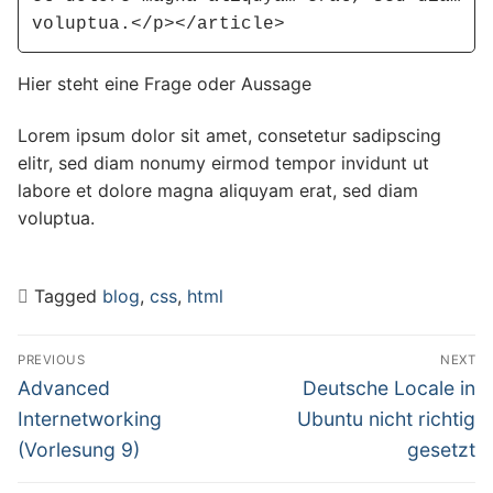
voluptua.</p></article>
Hier steht eine Frage oder Aussage
Lorem ipsum dolor sit amet, consetetur sadipscing
elitr, sed diam nonumy eirmod tempor invidunt ut
labore et dolore magna aliquyam erat, sed diam
voluptua.
Tagged
blog
,
css
,
html
Beitragsnavigation
PREVIOUS
NEXT
Previous
Next
Advanced
Deutsche Locale in
post:
post:
Internetworking
Ubuntu nicht richtig
(Vorlesung 9)
gesetzt