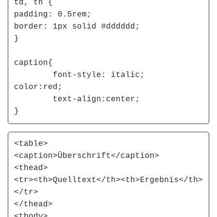
td, th {

padding: 0.5rem; 

border: 1px solid #dddddd;

}

caption{

	font-style: italic; 

color:red; 

	text-align:center;

}
<table>

<caption>Überschrift</caption>

<thead>

<tr><th>Quelltext</th><th>Ergebnis</th>
</tr>

</thead>

<tbody>
