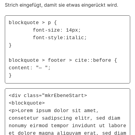
Strich eingefügt, damit sie etwas eingerückt wird.
blockquote > p {

	font-size: 14px; 

	font-style:italic;

}

blockquote > footer > cite::before { 

content: "— ";

}
<div class="mkrEbeneStart>

<blockquote>

<p>Lorem ipsum dolor sit amet, 
consetetur sadipscing elitr, sed diam 
nonumy eirmod tempor invidunt ut labore 
et dolore magna aliquyam erat, sed diam 