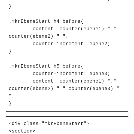
}

.mkrEbeneStart h4:before{

	content: counter(ebene1) "." 
counter(ebene2) " ";

	counter-increment: ebene2;

}

.mkrEbeneStart h5:before{

	counter-increment: ebene3;

	content: counter(ebene1) "." 
counter(ebene2) "." counter(ebene3) " 
";

}
<div class="mkrEbeneStart">

<section>
