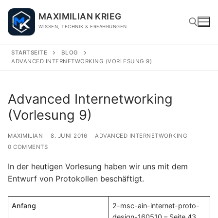
Skip
MAXIMILIAN KRIEG
to
WISSEN, TECHNIK & ERFAHRUNGEN
content
STARTSEITE
BLOG
ADVANCED INTERNETWORKING (VORLESUNG 9)
Search for:
Advanced Internetworking
(Vorlesung 9)
MAXIMILIAN
8. JUNI 2016
ADVANCED INTERNETWORKING
0 COMMENTS
In der heutigen Vorlesung haben wir uns mit dem
Entwurf von Protokollen beschäftigt.
Anfang
2-msc-ain-internet-proto-
design-160510 – Seite 43