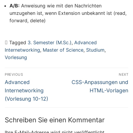
A/B:
Anweisung wie mit den Nachrichten
umzugehen ist, wenn Extension unbekannt ist (read,
forward, delete)
Tagged
3. Semester (M.Sc.)
,
Advanced
Internetworking
,
Master of Science
,
Studium
,
Vorlesung
Beitragsnavigation
PREVIOUS
NEXT
Previous
Next
Advanced
CSS-Anpassungen und
post:
post:
Internetworking
HTML-Vorlagen
(Vorlesung 10-12)
Schreiben Sie einen Kommentar
Ihre E-Mail-Adresse wird nicht veröffentlicht.