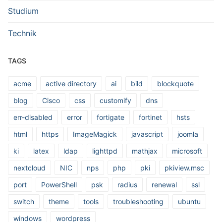
Studium
Technik
TAGS
acme
active directory
ai
bild
blockquote
blog
Cisco
css
customify
dns
err-disabled
error
fortigate
fortinet
hsts
html
https
ImageMagick
javascript
joomla
ki
latex
ldap
lighttpd
mathjax
microsoft
nextcloud
NIC
nps
php
pki
pkiview.msc
port
PowerShell
psk
radius
renewal
ssl
switch
theme
tools
troubleshooting
ubuntu
windows
wordpress