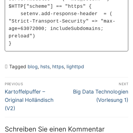
$HTTP["scheme"] == "https" {

    setenv.add-response-header  = ( 
"Strict-Transport-Security" => "max-
age=63072000; includeSubdomains; 
preload")

}
Tagged
blog
,
hsts
,
https
,
lighttpd
Beitragsnavigation
PREVIOUS
NEXT
Previous
Next
Kartoffelpuffer –
Big Data Technologien
post:
post:
Original Holländisch
(Vorlesung 1)
(V2)
Schreiben Sie einen Kommentar