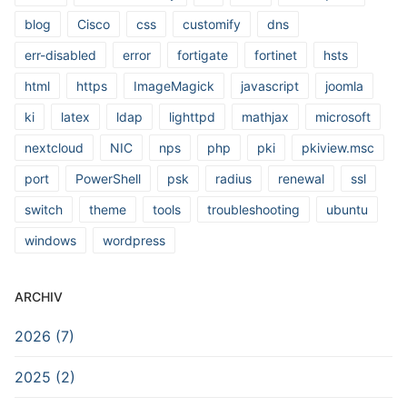
blog
Cisco
css
customify
dns
err-disabled
error
fortigate
fortinet
hsts
html
https
ImageMagick
javascript
joomla
ki
latex
ldap
lighttpd
mathjax
microsoft
nextcloud
NIC
nps
php
pki
pkiview.msc
port
PowerShell
psk
radius
renewal
ssl
switch
theme
tools
troubleshooting
ubuntu
windows
wordpress
ARCHIV
2026 (7)
2025 (2)