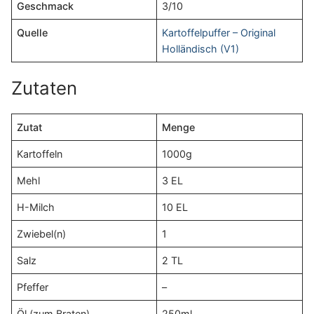
Geschmack
3/10
Quelle
Kartoffelpuffer – Original
Holländisch (V1)
Zutaten
Zutat
Menge
Kartoffeln
1000g
Mehl
3 EL
H-Milch
10 EL
Zwiebel(n)
1
Salz
2 TL
Pfeffer
–
Öl (zum Braten)
250ml