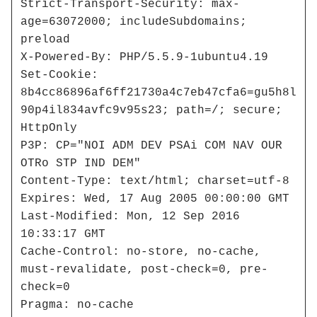
Strict-Transport-Security: max-
age=63072000; includeSubdomains; 
preload

X-Powered-By: PHP/5.5.9-1ubuntu4.19

Set-Cookie: 
8b4cc86896af6ff21730a4c7eb47cfa6=gu5h8l
90p4il834avfc9v95s23; path=/; secure; 
HttpOnly

P3P: CP="NOI ADM DEV PSAi COM NAV OUR 
OTRo STP IND DEM"

Content-Type: text/html; charset=utf-8

Expires: Wed, 17 Aug 2005 00:00:00 GMT

Last-Modified: Mon, 12 Sep 2016 
10:33:17 GMT

Cache-Control: no-store, no-cache, 
must-revalidate, post-check=0, pre-
check=0

Pragma: no-cache
