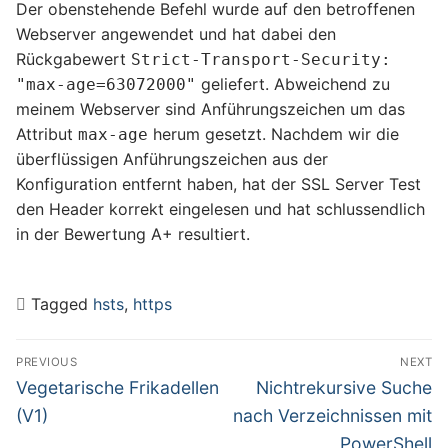
Der obenstehende Befehl wurde auf den betroffenen
Webserver angewendet und hat dabei den
Rückgabewert
Strict-Transport-Security:
geliefert. Abweichend zu
"max-age=63072000"
meinem Webserver sind Anführungszeichen um das
Attribut
herum gesetzt. Nachdem wir die
max-age
überflüssigen Anführungszeichen aus der
Konfiguration entfernt haben, hat der SSL Server Test
den Header korrekt eingelesen und hat schlussendlich
in der Bewertung A+ resultiert.
Tagged
hsts
,
https
Beitragsnavigation
PREVIOUS
NEXT
Previous
Next
Vegetarische Frikadellen
Nichtrekursive Suche
post:
post:
(V1)
nach Verzeichnissen mit
PowerShell