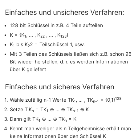
Einfaches und unsicheres Verfahren:
128 bit Schlüssel in z.B. 4 Teile aufteilen
K = {K
, … , K
, … , K
}
1
22
128
K
bis K
2 = Teilschlüssel 1, usw.
1
2
Mit 3 Teilen des Schlüssels ließen sich z.B. schon 96
Bit wieder herstellen, d.h. es werden Informationen
über K geliefert
Einfaches und sicheres Verfahren
128
Wähle zufällig n-1 Werte TK
, … , TK
= {0,1}
1
n-1
Setze T,K
= TK
⊕ … ⊕ TK
⊕ K
n
1
n-1
Dann gilt TK
⊕ … ⊕ TK
= K
1
n
Kennt man weniger als n Teilgeheimnisse erhält man
keine Informationen über den Schlüssel K