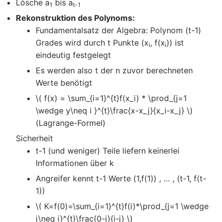
Lösche a
bis a
1
t-1
Rekonstruktion des Polynoms:
Fundamentalsatz der Algebra: Polynom (t-1)
Grades wird durch t Punkte (x
, f(x
)) ist
i
i
eindeutig festgelegt
Es werden also t der n zuvor berechneten
Werte benötigt
\( f(x) = \sum_{i=1}^{t}f(x_i) * \prod_{j=1
\wedge y\neq i }^{t}\frac{x-x_j}{x_i-x_j} \)
(Lagrange-Formel)
Sicherheit
t-1 (und weniger) Teile liefern keinerlei
Informationen über k
Angreifer kennt t-1 Werte (1,f(1)) , … , (t-1, f(t-
1))
\( K=f(0)=\sum_{i=1}^{t}f(i)*\prod_{j=1 \wedge
j\neq i}^{t}\frac{0-j}{i-j} \)