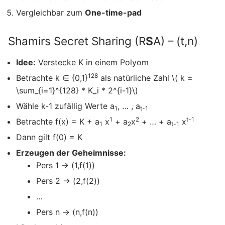
Vergleichbar zum
One-time-pad
Shamirs Secret Sharing (R
S
A) – (t,n)
Idee:
Verstecke K in einem Polyom
128
Betrachte k ∈ {0,1}
als natürliche Zahl \( k =
\sum_{i=1}^{128} * K_i * 2^{i-1}\)
Wähle k-1 zufällig Werte a
, … , a
1
t-1
1
2
t-1
Betrachte f(x) = K + a
x
+ a
x
+ … + a
x
1
2
t-1
Dann gilt f(0) = K
Erzeugen der Geheimnisse:
Pers 1 → (1,f(1))
Pers 2 → (2,f(2))
…
Pers n → (n,f(n))