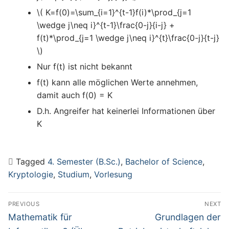
\( K=f(0)=\sum_{i=1}^{t-1}f(i)*\prod_{j=1
\wedge j\neq i}^{t-1}\frac{0-j}{i-j} +
f(t)*\prod_{j=1 \wedge j\neq i}^{t}\frac{0-j}{t-j}
\)
Nur f(t) ist nicht bekannt
f(t) kann alle möglichen Werte annehmen,
damit auch f(0) = K
D.h. Angreifer hat keinerlei Informationen über
K
Tagged
4. Semester (B.Sc.)
,
Bachelor of Science
,
Kryptologie
,
Studium
,
Vorlesung
Beitragsnavigation
PREVIOUS
NEXT
Previous
Next
Mathematik für
Grundlagen der
post:
post: