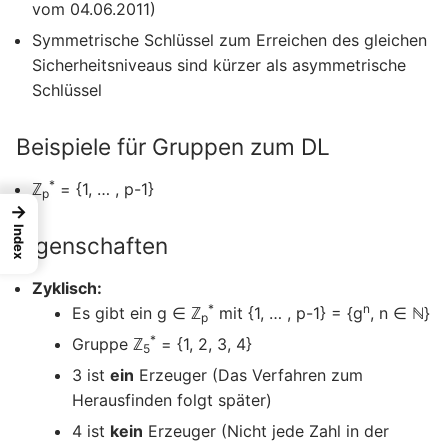
vom 04.06.2011)
Symmetrische Schlüssel zum Erreichen des gleichen
Sicherheitsniveaus sind kürzer als asymmetrische
Schlüssel
Beispiele für Gruppen zum DL
*
ℤ
= {1, … , p-1}
p
→
Index
Eigenschaften
Zyklisch:
*
n
Es gibt ein g ∈ ℤ
mit {1, … , p-1} = {g
, n ∈ ℕ}
p
*
Gruppe ℤ
= {1, 2, 3, 4}
5
3 ist
ein
Erzeuger (Das Verfahren zum
Herausfinden folgt später)
4 ist
kein
Erzeuger (Nicht jede Zahl in der