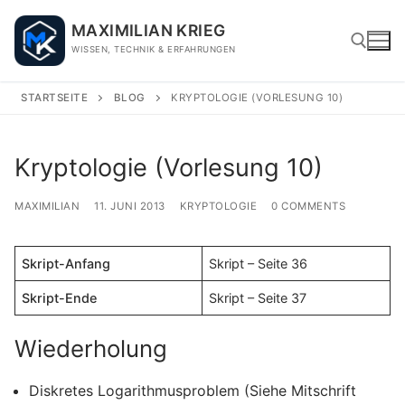
Skip
MAXIMILIAN KRIEG
to
WISSEN, TECHNIK & ERFAHRUNGEN
content
STARTSEITE
BLOG
KRYPTOLOGIE (VORLESUNG 10)
Search for:
Kryptologie (Vorlesung 10)
MAXIMILIAN
11. JUNI 2013
KRYPTOLOGIE
0 COMMENTS
Skript-Anfang
Skript – Seite 36
Skript-Ende
Skript – Seite 37
Wiederholung
Diskretes Logarithmusproblem (Siehe Mitschrift