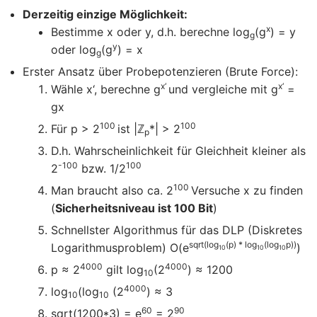
Derzeitig einzige Möglichkeit:
x
Bestimme x oder y, d.h. berechne log
(g
) = y
g
y
oder log
(g
) = x
g
Erster Ansatz über Probepotenzieren (Brute Force):
x‘
x‘
Wähle x‘, berechne g
und vergleiche mit g
=
gx
100
100
Für p > 2
ist |ℤ
*| > 2
p
D.h. Wahrscheinlichkeit für Gleichheit kleiner als
-100
100
2
bzw. 1/2
100
Man braucht also ca. 2
Versuche x zu finden
(
Sicherheitsniveau ist 100 Bit
)
Schnellster Algorithmus für das DLP (Diskretes
sqrt(log
(p) * log
(log
p))
Logarithmusproblem) O(e
)
10
10
10
4000
4000
p ≈ 2
gilt log
(2
) ≈ 1200
10
4000
log
(log
(2
) ≈ 3
10
10
60
90
sqrt(1200*3) = e
= 2