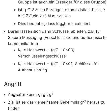
Gruppe ist auch ein Erzeuger für diese Gruppe)
Ist g ∈ ℤ
* ein Erzeuger, dann existiert für alle
p
*
x
h ∈ ℤ
ein x ∈ ℕ mit g
= h
p
Dies bedeutet, dass log
h = x existiert
g
Daran lassen sich dann Schlüssel ableiten, z.B. für
Secure Messaging (verschlüsselte und authentisierte
Kommunikation)
xy
K
= Hashwert H (g
|| 0x00)
E
Verschlüsselungsschlüssel
xy
K
= Hashwert H (g
|| 0x01) Schlüssel für
E
Authentisierung
Angriff
x
y
Angreifer kennt g, g
, g
xy
Ziel ist es das gemeinsame Geheimnis g
heraus zu
finden