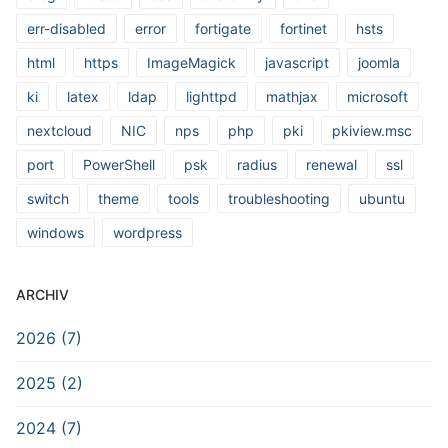
err-disabled
error
fortigate
fortinet
hsts
html
https
ImageMagick
javascript
joomla
ki
latex
ldap
lighttpd
mathjax
microsoft
nextcloud
NIC
nps
php
pki
pkiview.msc
port
PowerShell
psk
radius
renewal
ssl
switch
theme
tools
troubleshooting
ubuntu
windows
wordpress
ARCHIV
2026 (7)
2025 (2)
2024 (7)