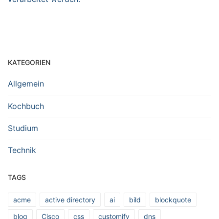
KATEGORIEN
Allgemein
Kochbuch
Studium
Technik
TAGS
acme
active directory
ai
bild
blockquote
blog
Cisco
css
customify
dns