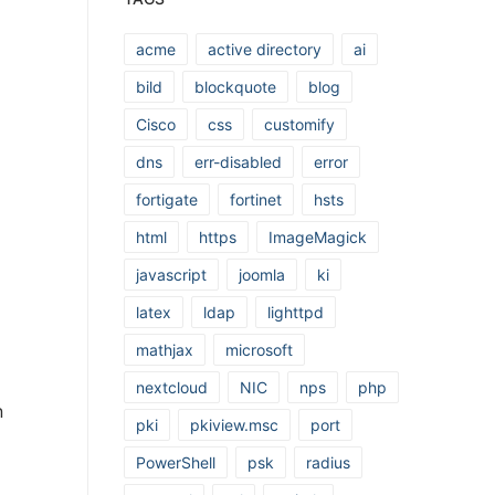
acme
active directory
ai
bild
blockquote
blog
Cisco
css
customify
dns
err-disabled
error
fortigate
fortinet
hsts
html
https
ImageMagick
javascript
joomla
ki
latex
ldap
lighttpd
mathjax
microsoft
nextcloud
NIC
nps
php
n
pki
pkiview.msc
port
PowerShell
psk
radius