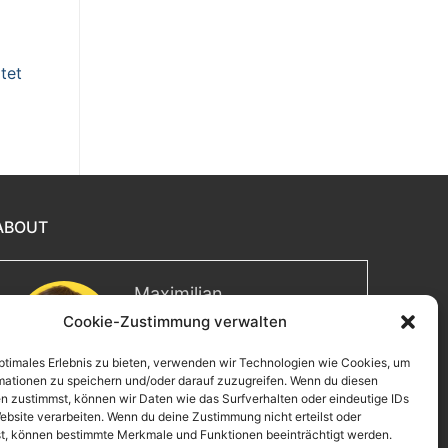
tet
ABOUT
Maximilian
Cookie-Zustimmung verwalten
Herzlich willkommen! Ich bin
Max, ein Informatiker mit über
optimales Erlebnis zu bieten, verwenden wir Technologien wie Cookies, um
15 Jahren Berufserfahrung. Hier
mationen zu speichern und/oder darauf zuzugreifen. Wenn du diesen
teile ich meine Leidenschaften,
n zustimmst, können wir Daten wie das Surfverhalten oder eindeutige IDs
Erlebnisse und Perspektiven.
ebsite verarbeiten. Wenn du deine Zustimmung nicht erteilst oder
Ich lade dich ein, gemeinsam mit mir auf eine
t, können bestimmte Merkmale und Funktionen beeinträchtigt werden.
Entdeckungsreise zu gehen.