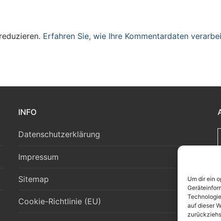
reduzieren.
Erfahren Sie, wie Ihre Kommentardaten verarbei
INFO
Datenschutzerklärung
Impressum
Sitemap
Um dir ein 
Geräteinfor
Technologie
Cookie-Richtlinie (EU)
auf dieser W
zurückziehs