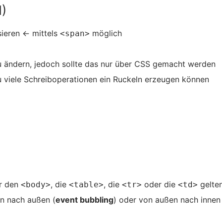
)
sieren ← mittels
möglich
<span>
zu ändern, jedoch sollte das nur über CSS gemacht werden
zu viele Schreiboperationen ein Ruckeln erzeugen können
ür den
, die
, die
oder die
gelte
<body>
<table>
<tr>
<td>
n nach außen (
event bubbling
) oder von außen nach innen