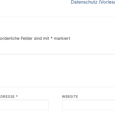
Next
Datenschutz (Vorles
post:
orderliche Felder sind mit
*
markiert
ADRESSE
*
WEBSITE