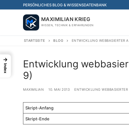
Skip
PERSÖNLICHES BLOG & WISSENSDATENBANK
to
content
MAXIMILIAN KRIEG
WISSEN, TECHNIK & ERFAHRUNGEN
STARTSEITE
BLOG
ENTWICKLUNG WEBBASIERTER 
→
Entwicklung webbasie
Index
9)
MAXIMILIAN
10. MAI 2013
ENTWICKLUNG WEBBASIERTE
Skript-Anfang
Skript-Ende