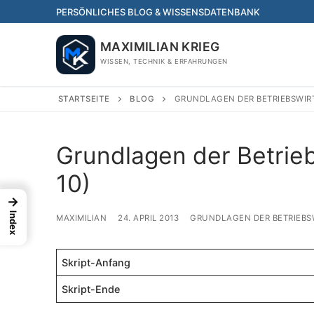
Skip
PERSÖNLICHES BLOG & WISSENSDATENBANK
to
content
MAXIMILIAN KRIEG
WISSEN, TECHNIK & ERFAHRUNGEN
STARTSEITE
BLOG
GRUNDLAGEN DER BETRIEBSWIR
Grundlagen der Betrieb
10)
→
Index
MAXIMILIAN
24. APRIL 2013
GRUNDLAGEN DER BETRIEBS
Skript-Anfang
Skript-Ende