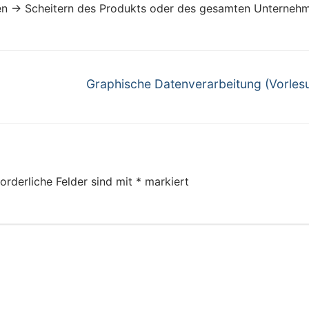
en → Scheitern des Produkts oder des gesamten Unterneh
Next
Graphische Datenverarbeitung (Vorles
post:
orderliche Felder sind mit
*
markiert