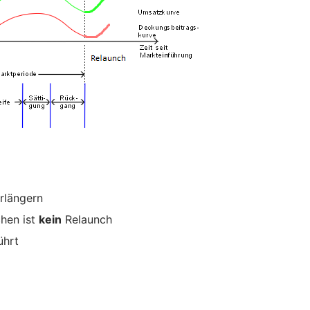
rlängern
hen ist
kein
Relaunch
ührt