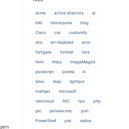
acme
active directory
ai
bild
blockquote
blog
Cisco
css
customify
dns
err-disabled
error
fortigate
fortinet
hsts
html
https
ImageMagick
javascript
joomla
ki
latex
ldap
lighttpd
mathjax
microsoft
nextcloud
NIC
nps
php
pki
pkiview.msc
port
PowerShell
psk
radius
gern