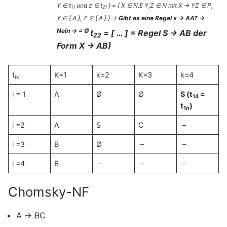
Y ∈ t
und z ∈ t
} = { X ∈ N,E Y,Z ∈ N mit X → YZ ∈ P,
11
21
Y ∈ { A }, Z ∈ { A } } →
Gibt es eine Regel x → AA?
→
Nein → = Ø
t
= [ … ] = Regel S → AB der
22
Form X → AB)
t
K=1
k=2
K=3
k=4
ik
i = 1
A
Ø
Ø
S (t
=
14
t
)
1n
i =2
A
S
C
–
i =3
B
Ø
–
–
i =4
B
–
–
–
Chomsky-NF
A → BC