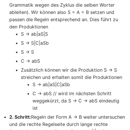
Grammatik wegen des Zyklus die selben Worter
ableiten). Wir können also S = A = B setzen und
passen die Regeln entsprechend an. Dies führt zu
den Produktionen
S → ab|aS|S
S → S|C|aSb
S → S
C → abS
Zusätzlich können wir die Produktion S → S
streichen und erhalten somit die Produktionen
S → ab|aS|C|aSb
C → abS // wird im nächsten Schritt
weggekürzt, da S → C → abS eindeutig
ist
2. Schritt:
Regeln der Form A → B weiter untersuchen
und die rechte Regelseite durch lange rechte