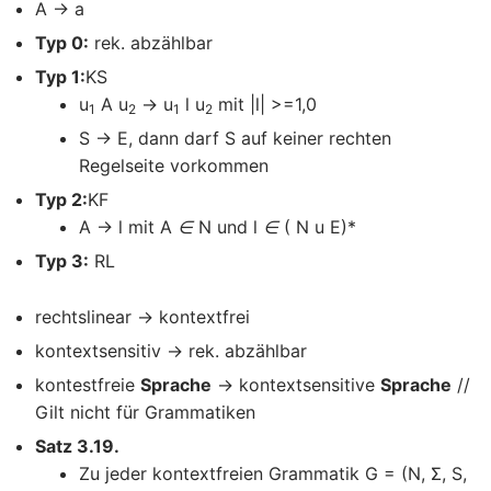
A → a
Typ 0:
rek. abzählbar
Typ 1:
KS
u
A u
→ u
l u
mit |l| >=1,0
1
2
1
2
S → E, dann darf S auf keiner rechten
Regelseite vorkommen
Typ 2:
KF
A → l mit A
∈
N und l
∈
( N u E)*
Typ 3:
RL
rechtslinear → kontextfrei
kontextsensitiv → rek. abzählbar
kontestfreie
Sprache
→ kontextsensitive
Sprache
//
Gilt nicht für Grammatiken
Satz 3.19.
Zu jeder kontextfreien Grammatik G = (N, Σ, S,