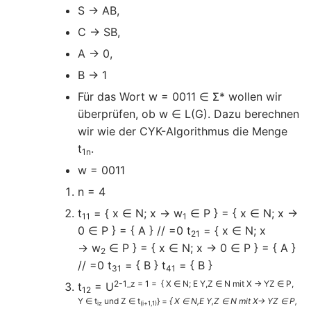
S → AB,
C → SB,
A → 0,
B → 1
Für das Wort w = 0011 ∈ Σ* wollen wir
überprüfen, ob w ∈ L(G). Dazu berechnen
wir wie der CYK-Algorithmus die Menge
t
.
1n
w = 0011
n = 4
t
= { x ∈ N; x → w
∈ P } = { x ∈ N; x →
11
1
0 ∈ P } = { A } // =0 t
= { x ∈ N; x
21
→ w
∈ P } = { x ∈ N; x → 0 ∈ P } = { A }
2
// =0 t
= { B } t
= { B }
31
41
2-1_z = 1 = { X ∈ N; E Y,Z ∈ N mit X → YZ ∈ P,
t
= U
12
Y ∈ t
und Z ∈ t
} =
{ X ∈ N,E Y,Z ∈ N mit X→ YZ ∈ P,
iz
(i+1,1)