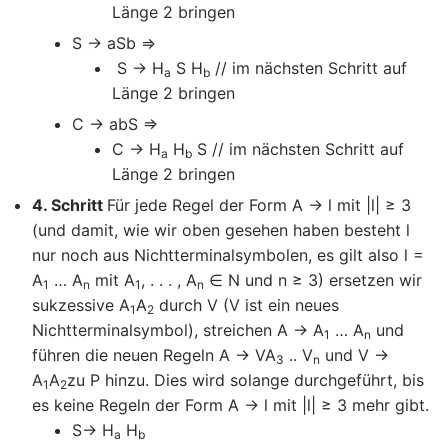
Länge 2 bringen
S → aSb =>
S → H
S H
// im nächsten Schritt auf
a
b
Länge 2 bringen
C → abS =>
C → H
H
S // im nächsten Schritt auf
a
b
Länge 2 bringen
4. Schritt
Für jede Regel der Form A → l mit |l| ≥ 3
(und damit, wie wir oben gesehen haben besteht l
nur noch aus Nichtterminalsymbolen, es gilt also l =
A
… A
mit A
, . . . , A
∈ N und n ≥ 3) ersetzen wir
1
n
1
n
sukzessive A
A
durch V (V ist ein neues
1
2
Nichtterminalsymbol), streichen A → A
… A
und
1
n
führen die neuen Regeln A → VA
.. V
und V →
3
n
A
A
zu P hinzu. Dies wird solange durchgeführt, bis
1
2
es keine Regeln der Form A → l mit |l| ≥ 3 mehr gibt.
S→ H
H
a
b