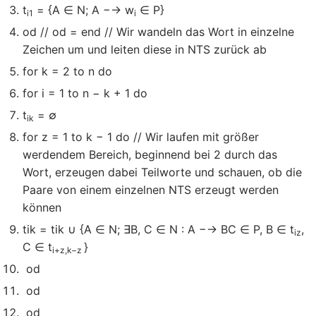
t
= {A ∈ N; A −→ w
∈ P}
i1
i
od // od = end // Wir wandeln das Wort in einzelne
Zeichen um und leiten diese in NTS zurück ab
for k = 2 to n do
for i = 1 to n − k + 1 do
t
= ∅
ik
for z = 1 to k − 1 do // Wir laufen mit größer
werdendem Bereich, beginnend bei 2 durch das
Wort, erzeugen dabei Teilworte und schauen, ob die
Paare von einem einzelnen NTS erzeugt werden
können
tik = tik ∪ {A ∈ N; ∃B, C ∈ N : A −→ BC ∈ P, B ∈ t
,
iz
C ∈ t
}
i+z,k−z
od
od
od