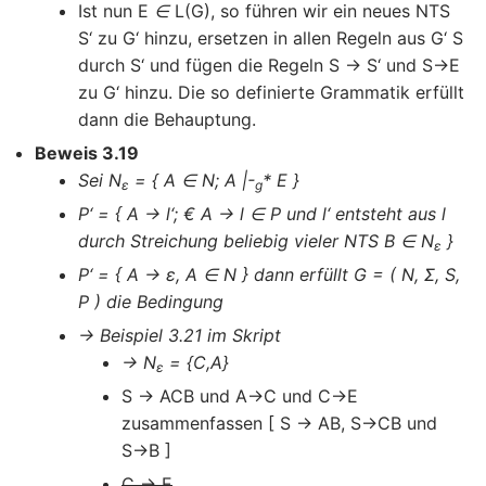
Ist nun E
∈
L(G), so führen wir ein neues NTS
S‘ zu G‘ hinzu, ersetzen in allen Regeln aus G‘ S
durch S‘ und fügen die Regeln S → S‘ und S→E
zu G‘ hinzu. Die so definierte Grammatik erfüllt
dann die Behauptung.
Beweis 3.19
Sei N
= { A ∈ N; A |-
* E }
ε
g
P‘ = { A → l‘; € A → l ∈ P und l‘ entsteht aus l
durch Streichung beliebig vieler NTS B ∈ N
}
ε
P‘ = { A → ε, A ∈ N } dann erfüllt G = ( N, Σ, S,
P ) die Bedingung
→ Beispiel 3.21 im Skript
→ N
= {C,A}
ε
S → ACB und A→C und C→E
zusammenfassen [ S → AB, S→CB und
S→B ]
C → E