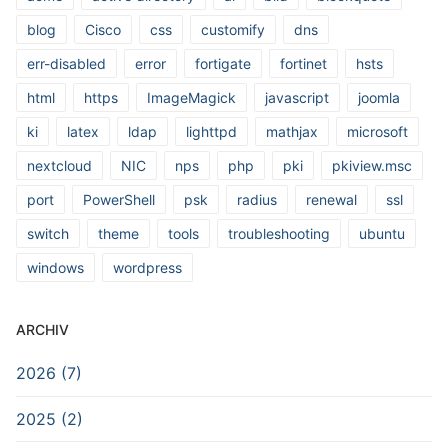
blog
Cisco
css
customify
dns
err-disabled
error
fortigate
fortinet
hsts
html
https
ImageMagick
javascript
joomla
ki
latex
ldap
lighttpd
mathjax
microsoft
nextcloud
NIC
nps
php
pki
pkiview.msc
port
PowerShell
psk
radius
renewal
ssl
switch
theme
tools
troubleshooting
ubuntu
windows
wordpress
ARCHIV
2026 (7)
2025 (2)