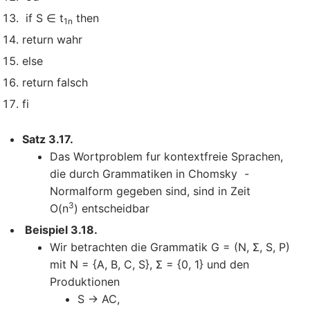
if S ∈ t
then
1n
return wahr
else
return falsch
fi
Satz 3.17.
Das Wortproblem fur kontextfreie Sprachen,
die durch Grammatiken in Chomsky -
Normalform gegeben sind, sind in Zeit
3
O(n
) entscheidbar
Beispiel 3.18.
Wir betrachten die Grammatik G = (N, Σ, S, P)
mit N = {A, B, C, S}, Σ = {0, 1} und den
Produktionen
S → AC,