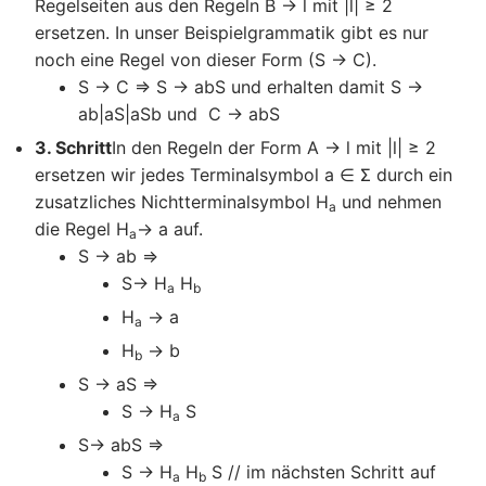
Regelseiten aus den Regeln B → l mit |l| ≥ 2
ersetzen. In unser Beispielgrammatik gibt es nur
noch eine Regel von dieser Form (S → C).
S → C => S → abS und erhalten damit S →
ab|aS|aSb und C → abS
3. Schritt
In den Regeln der Form A → l mit |l| ≥ 2
ersetzen wir jedes Terminalsymbol a ∈ Σ durch ein
zusatzliches Nichtterminalsymbol H
und nehmen
a
die Regel H
→ a auf.
a
S → ab =>
S→ H
H
a
b
H
→ a
a
H
→ b
b
S → aS =>
S → H
S
a
S→ abS =>
S → H
H
S // im nächsten Schritt auf
a
b