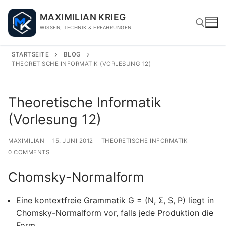
Skip
MAXIMILIAN KRIEG
to
WISSEN, TECHNIK & ERFAHRUNGEN
content
STARTSEITE
BLOG
THEORETISCHE INFORMATIK (VORLESUNG 12)
Search for:
Theoretische Informatik
(Vorlesung 12)
MAXIMILIAN
15. JUNI 2012
THEORETISCHE INFORMATIK
0 COMMENTS
Chomsky-Normalform
Eine kontextfreie Grammatik G = (N, Σ, S, P) liegt in
Chomsky-Normalform vor, falls jede Produktion die
Form