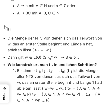
A → a mit A ∈ N und a ∈ Σ oder
A → BC mit A, B, C ∈ N
t
1n
Die Menge der NTS von denen sich das Teilwort von
w, das an erster Stelle beginnt und Länge n hat,
ableiten lässt ( t
= w )
1n
Dann gilt w ∈ L(G) (S|-
* w ) → S ∈ t
.
g
1n
Wie konstrukiert man t
in endlichen Schritten?
1n
Bestimme t
, t
, t
, .. , t
(t
ist die Menge
11
21
31
n1
11
aller NTS von denen aus sich das Teilwort von
w, das an erster Stelle beginnt und Länge 1 hat)
ableiten lässt ( w=w
.. w
) t
= { A ∈ N, A →
→
1
n
11
Index
w
∈ P} t
= { A ∈ N, A → w
∈ P} … t
= { A
1
21
2
n1
∈ N, A → wn ∈ P}