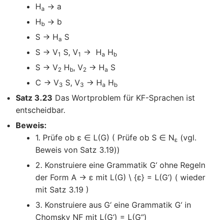
H
→ a
a
H
→ b
b
S → H
S
a
S → V
S, V
→ H
H
1
1
a
b
S → V
H
, V
→ H
S
2
b
2
a
C → V
S, V
→ H
H
3
3
a
b
Satz 3.23
Das Wortproblem für KF-Sprachen ist
entscheidbar.
Beweis:
1. Prüfe ob ε ∈ L(G) ( Prüfe ob S ∈ N
(vgl.
ε
Beweis von Satz 3.19))
2. Konstruiere eine Grammatik G‘ ohne Regeln
der Form A → ε mit L(G) \ {ε} = L(G‘) ( wieder
mit Satz 3.19 )
3. Konstruiere aus G‘ eine Grammatik G‘ in
Chomsky NF mit L(G‘) = L(G“)