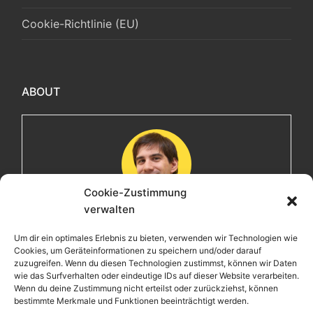
Cookie-Richtlinie (EU)
ABOUT
Cookie-Zustimmung
verwalten
Maximilian
Um dir ein optimales Erlebnis zu bieten, verwenden wir Technologien wie
Cookies, um Geräteinformationen zu speichern und/oder darauf
Herzlich willkommen! Ich bin Max, ein Informatiker mit
zuzugreifen. Wenn du diesen Technologien zustimmst, können wir Daten
über 15 Jahren Berufserfahrung. Hier teile ich meine
wie das Surfverhalten oder eindeutige IDs auf dieser Website verarbeiten.
Leidenschaften, Erlebnisse und Perspektiven. Ich lade
Wenn du deine Zustimmung nicht erteilst oder zurückziehst, können
bestimmte Merkmale und Funktionen beeinträchtigt werden.
dich ein, gemeinsam mit mir auf eine Entdeckungsreise