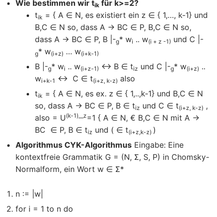
Wie bestimmen wir t
für k>=2?
ik
t
= { A ∈ N, es existiert ein z ∈ { 1,…, k-1} und
ik
B,C ∈ N so, dass A → BC ∈ P, B,C ∈ N so,
dass A → BC ∈ P, B |-
* w
.. w
und C |-
g
i
(i + z -1)
* w
… w
g
(i+z)
(i+k-1)
B |-
* w
.. w
↔ B ∈ t
und C |-
* w
..
g
i
(i+z-1)
iz
g
(i+z)
w
↔ C ∈ t
also
i+k-1
(i+z, k-z)
t
= { A ∈ N, es ex. z ∈ { 1,..,k-1} und B,C ∈ N
ik
so, dass A → BC ∈ P, B ∈ t
und C ∈ t
,
iz
(i+z, k-z)
(k-1)__z
also = U
=1 { A ∈ N, € B,C ∈ N mit A →
BC ∈ P, B ∈ t
und ( ∈ t
)
iz
(i+z,k-z)
Algorithmus CYK-Algorithmus
Eingabe: Eine
kontextfreie Grammatik G = (N, Σ, S, P) in Chomsky-
Normalform, ein Wort w ∈ Σ*
n := |w|
for i = 1 to n do