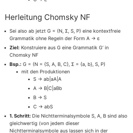
Herleitung Chomsky NF
Sei also ab jetzt G = (N, Σ, S, P) eine kontextfreie
Grammatik ohne Regeln der Form A → ε
Ziel:
Konstruiere aus G eine Grammatik G‘ in
Chomsky NF
Bsp.:
G = (N = {S, A, B, C}, Σ = {a, b}, S, P)
mit den Produktionen
S → ab|aA|A
A → B|C|aBb
B → S
C → abS
1. Schritt:
Die Nichtterminalsymbole S, A, B sind also
gleichwertig (von jedem dieser
Nichtterminalsymbole aus lassen sich in der