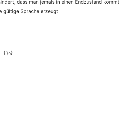
hindert, dass man jemals in einen Endzustand kommt
e gültige Sprache erzeugt
= {q
}
0