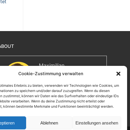
tet
ABOUT
Maximilian
Cookie-Zustimmung verwalten
Herzlich willkommen! Ich bin
Max, ein Informatiker mit über
optimales Erlebnis zu bieten, verwenden wir Technologien wie Cookies, um
15 Jahren Berufserfahrung. Hier
mationen zu speichern und/oder darauf zuzugreifen. Wenn du diesen
teile ich meine Leidenschaften,
n zustimmst, können wir Daten wie das Surfverhalten oder eindeutige IDs
Erlebnisse und Perspektiven.
ebsite verarbeiten. Wenn du deine Zustimmung nicht erteilst oder
Ich lade dich ein, gemeinsam mit mir auf eine
t, können bestimmte Merkmale und Funktionen beeinträchtigt werden.
Entdeckungsreise zu gehen.
eptieren
Ablehnen
Einstellungen ansehen