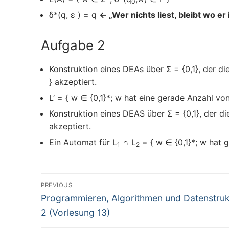
0
δ*(q, ε ) = q
← „Wer nichts liest, bleibt wo er 
Aufgabe 2
Konstruktion eines DEAs über Σ = {0,1}, der di
} akzeptiert.
L‘ = { w ∈ {0,1}*; w hat eine gerade Anzahl vo
Konstruktion eines DEAS über Σ = {0,1}, der d
akzeptiert.
Ein Automat für L
∩ L
= { w ∈ {0,1}*; w hat g
1
2
Beitragsnavigation
PREVIOUS
Previous
Programmieren, Algorithmen und Datenstru
post:
2 (Vorlesung 13)