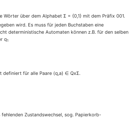
e Wörter über dem Alphabet Σ = {0,1} mit dem Präfix 001.
gegeben wird. Es muss für jeden Buchstaben eine
cht deterministische Automaten können z.B. für den selben
r q
1
t definiert für alle Paare (q,a) ∈ QxΣ.
 fehlenden Zustandswechsel, sog. Papierkorb-