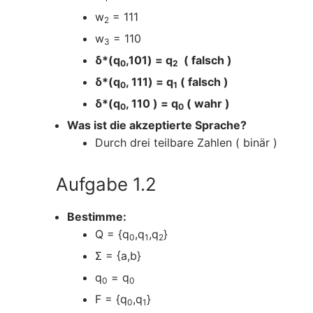
w
= 111
2
w
= 110
3
δ*(q
,101) = q
( falsch )
0
2
δ*(q
, 111) = q
( falsch )
0
1
δ*(q
, 110 ) = q
( wahr )
0
0
Was ist die akzeptierte Sprache?
Durch drei teilbare Zahlen ( binär )
Aufgabe 1.2
Bestimme:
Q = {q
,q
,q
}
0
1
2
Σ = {a,b}
q
= q
0
0
F = {q
,q
}
0
1