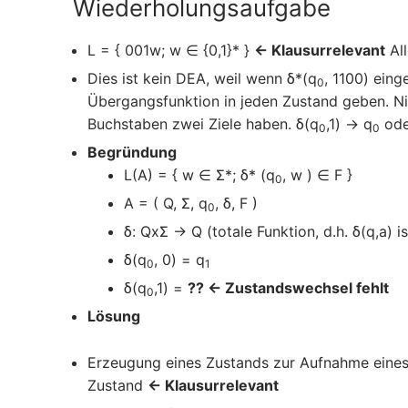
Wiederholungsaufgabe
L = { 001w; w ∈ {0,1}* }
←
Klausurrelevant
All
Dies ist kein DEA, weil wenn δ*(q
, 1100) ein
0
Übergangsfunktion in jeden Zustand geben. Ni
Buchstaben zwei Ziele haben. δ(q
,1) → q
ode
0
0
Begründung
L(A) = { w ∈ Σ*; δ* (q
, w ) ∈ F }
0
A = ( Q, Σ, q
, δ, F )
0
δ: QxΣ → Q (totale Funktion, d.h. δ(q,a) is
δ(q
, 0) = q
0
1
δ(q
,1) =
?? ← Zustandswechsel fehlt
0
Lösung
Erzeugung eines Zustands zur Aufnahme eines
Zustand
←
Klausurrelevant