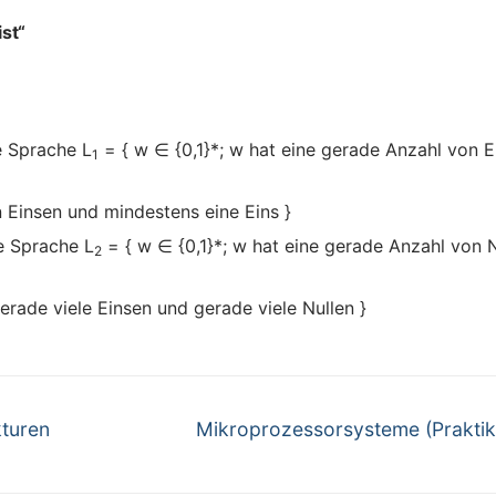
ist“
e Sprache L
= { w ∈ {0,1}*; w hat eine gerade Anzahl von E
1
n Einsen und mindestens eine Eins }
ie Sprache L
= { w ∈ {0,1}*; w hat eine gerade Anzahl von N
2
erade viele Einsen und gerade viele Nullen }
Next
kturen
Mikroprozessorsysteme (Prakti
post: