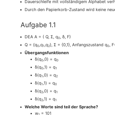
Dauerschleife mit vollständigem Alphabet ver
Durch den Papierkorb-Zustand wird keine neu
Aufgabe 1.1
DEA A = ( Q, Σ, q
, δ, F)
0
Q = {q
,q
,q
}, Σ = {0,1}, Anfangszustand q
, F
0
1
2
0
Übergangsfunktionen
δ(q
,0) = q
0
0
δ(q
,1) = q
0
1
δ(q
,0) = q
1
2
δ(q
,1) = q
1
0
δ(q
,0) = q
2
1
δ(q
,1) = q
2
1
Welche Worte sind teil der Sprache?
w
= 101
1