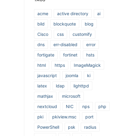
acme
active directory
ai
bild
blockquote
blog
Cisco
css
customify
dns
err-disabled
error
fortigate
fortinet
hsts
html
https
ImageMagick
javascript
joomla
ki
latex
ldap
lighttpd
mathjax
microsoft
nextcloud
NIC
nps
php
pki
pkiview.msc
port
PowerShell
psk
radius