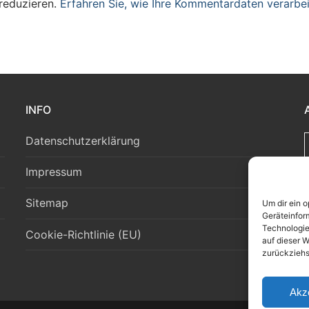
reduzieren.
Erfahren Sie, wie Ihre Kommentardaten verarbei
INFO
Datenschutzerklärung
Impressum
Sitemap
Um dir ein 
Geräteinfor
Technologie
Cookie-Richtlinie (EU)
auf dieser W
zurückziehs
Akz