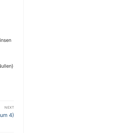
insen
ullen}
NEXT
kum 4)