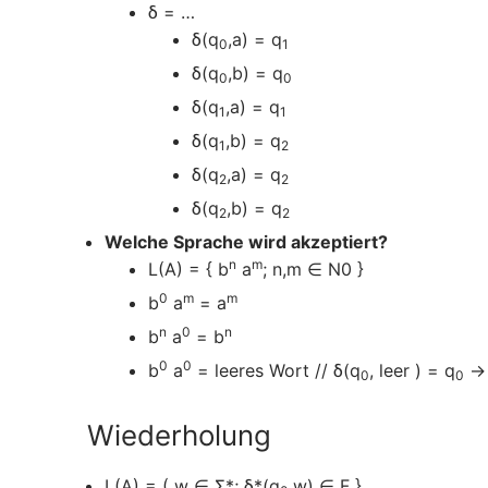
δ = …
δ(q
,a) = q
0
1
δ(q
,b) = q
0
0
δ(q
,a) = q
1
1
δ(q
,b) = q
1
2
δ(q
,a) = q
2
2
δ(q
,b) = q
2
2
Welche Sprache wird akzeptiert?
n
m
L(A) = { b
a
; n,m ∈ N0 }
0
m
m
b
a
= a
n
0
n
b
a
= b
0
0
b
a
= leeres Wort // δ(q
, leer ) = q
→
0
0
Wiederholung
L(A) = ( w ∈ Σ*; δ*(q
,w) ∈ F }