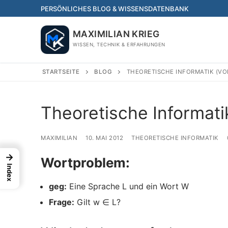
Skip
PERSÖNLICHES BLOG & WISSENSDATENBANK
to
content
MAXIMILIAN KRIEG
WISSEN, TECHNIK & ERFAHRUNGEN
STARTSEITE
BLOG
THEORETISCHE INFORMATIK (VO
Theoretische Informati
MAXIMILIAN
10. MAI 2012
THEORETISCHE INFORMATIK
→
Wortproblem:
Index
geg:
Eine Sprache L und ein Wort W
Frage:
Gilt w ∈ L?