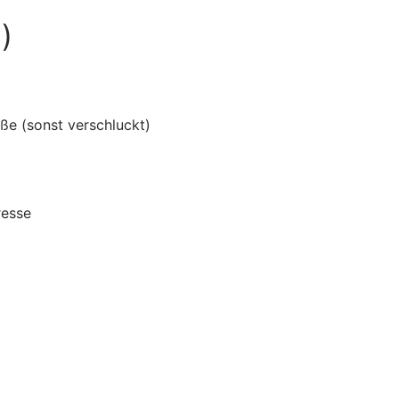
)
ße (sonst verschluckt)
resse