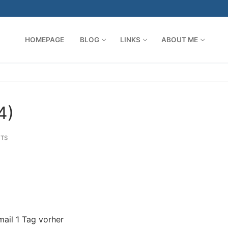
HOMEPAGE
BLOG
LINKS
ABOUT ME
Search for:
4)
TS
mail 1 Tag vorher