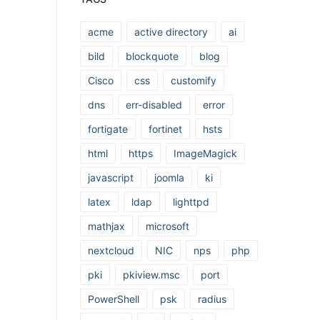
acme
active directory
ai
bild
blockquote
blog
Cisco
css
customify
dns
err-disabled
error
fortigate
fortinet
hsts
html
https
ImageMagick
javascript
joomla
ki
latex
ldap
lighttpd
mathjax
microsoft
nextcloud
NIC
nps
php
pki
pkiview.msc
port
PowerShell
psk
radius