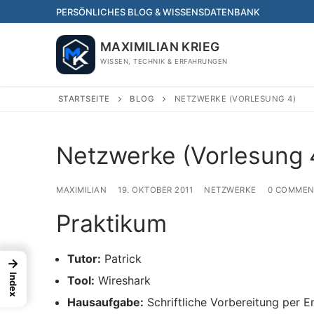
Skip
PERSÖNLICHES BLOG & WISSENSDATENBANK
to
content
MAXIMILIAN KRIEG
WISSEN, TECHNIK & ERFAHRUNGEN
STARTSEITE
BLOG
NETZWERKE (VORLESUNG 4)
Netzwerke (Vorlesung 
MAXIMILIAN
19. OKTOBER 2011
NETZWERKE
0 COMMEN
Praktikum
Tutor:
Patrick
→
Index
Tool:
Wireshark
Hausaufgabe:
Schriftliche Vorbereitung per E