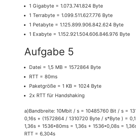
1 Gigabyte = 1.073.741.824 Byte
1 Terrabyte = 1.099.511.627.776 Byte
1 Petabyte = 1.125.899.906.842.624 Byte
1 Exabyte = 1.152.921.504.606.846.976 Byte
Aufgabe 5
Datei = 1,5 MB = 1572864 Byte
RTT = 80ms
Paketgröße = 1 KB = 1024 Byte
2x RTT für Handshaking
a)Bandbreite: 10Mbit / s = 10485760 Bit / s = 
0,16s + (1572864 / 1310720 Byte / s*Byte ) = 0,
1,36s + 1536*80ms = 1,36s + 1536*0,08s = 1,36
RTT = 6,304s