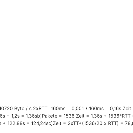
1310720 Byte / s 2xRTT=160ms = 0,001 * 160ms = 0,16s Zeit
16s + 1,2s = 1,36sb)Pakete = 1536 Zeit = 1,36s + 1536*RTT
s + 122,88s = 124,24sc)Zeit = 2xTT+(1536/20 x RTT) = 78,