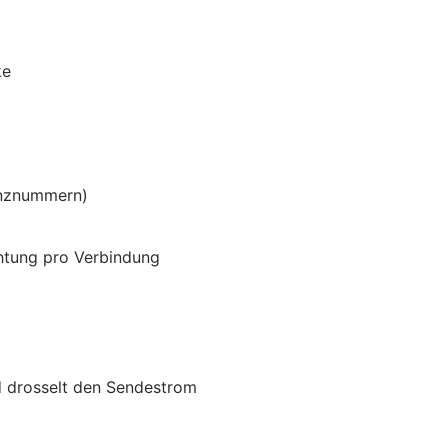
ke
enznummern)
htung pro Verbindung
 drosselt den Sendestrom