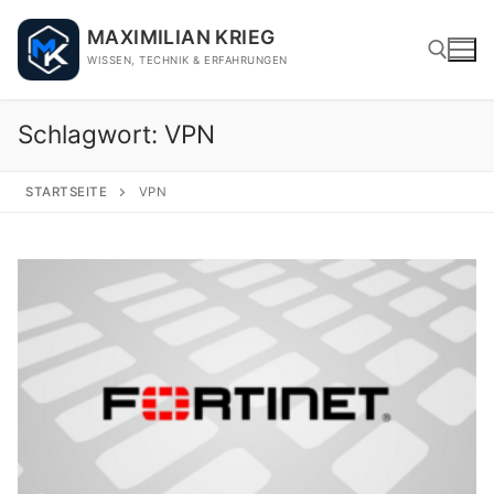
Skip
MAXIMILIAN KRIEG
to
WISSEN, TECHNIK & ERFAHRUNGEN
content
Schlagwort:
VPN
Search for:
STARTSEITE
VPN