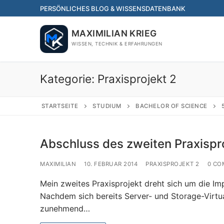
Skip
PERSÖNLICHES BLOG & WISSENSDATENBANK
to
content
MAXIMILIAN KRIEG
WISSEN, TECHNIK & ERFAHRUNGEN
Kategorie:
Praxisprojekt 2
STARTSEITE
STUDIUM
BACHELOR OF SCIENCE
Abschluss des zweiten Praxispr
MAXIMILIAN
10. FEBRUAR 2014
PRAXISPROJEKT 2
0 CO
Mein zweites Praxisprojekt dreht sich um die Im
Nachdem sich bereits Server- und Storage-Virtu
zunehmend…