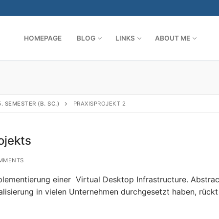
HOMEPAGE
BLOG
LINKS
ABOUT ME
Search for:
5. SEMESTER (B. SC.)
PRAXISPROJEKT 2
ojekts
MMENTS
plementierung einer Virtual Desktop Infrastructure. Abstrac
alisierung in vielen Unternehmen durchgesetzt haben, rückt