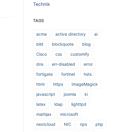
Technik
TAGS
acme
active directory
ai
bild
blockquote
blog
Cisco
css
customify
dns
err-disabled
error
fortigate
fortinet
hsts
html
https
ImageMagick
javascript
joomla
ki
latex
ldap
lighttpd
mathjax
microsoft
nextcloud
NIC
nps
php