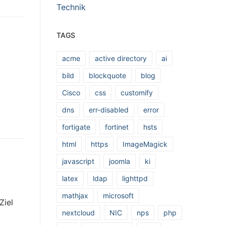
Technik
TAGS
acme
active directory
ai
bild
blockquote
blog
Cisco
css
customify
dns
err-disabled
error
fortigate
fortinet
hsts
html
https
ImageMagick
javascript
joomla
ki
latex
ldap
lighttpd
mathjax
microsoft
Ziel
nextcloud
NIC
nps
php