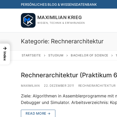
Skip
PERSÖNLICHES BLOG & WISSENSDATENBANK
to
content
MAXIMILIAN KRIEG
WISSEN, TECHNIK & ERFAHRUNGEN
Kategorie:
Rechnerarchitektur
→
Index
STARTSEITE
STUDIUM
BACHELOR OF SCIENCE
Rechnerarchitektur (Praktikum 6
MAXIMILIAN
22. DEZEMBER 2011
RECHNERARCHITEKTUR
Ziele: Algorithmen in Assemblerprogramme mit
Debugger und Simulator. Arbeitsverzeichnis: Kop
READ MORE →