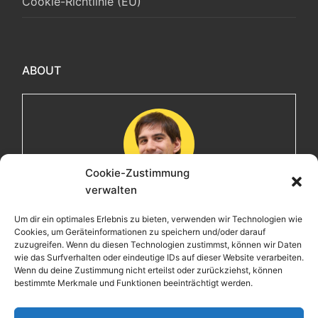
Cookie-Richtlinie (EU)
ABOUT
Cookie-Zustimmung
verwalten
Maximilian
Um dir ein optimales Erlebnis zu bieten, verwenden wir Technologien wie
Cookies, um Geräteinformationen zu speichern und/oder darauf
Herzlich willkommen! Ich bin Max, ein Informatiker mit
zuzugreifen. Wenn du diesen Technologien zustimmst, können wir Daten
über 15 Jahren Berufserfahrung. Hier teile ich meine
wie das Surfverhalten oder eindeutige IDs auf dieser Website verarbeiten.
Leidenschaften, Erlebnisse und Perspektiven. Ich lade
Wenn du deine Zustimmung nicht erteilst oder zurückziehst, können
bestimmte Merkmale und Funktionen beeinträchtigt werden.
dich ein, gemeinsam mit mir auf eine Entdeckungsreise
zu gehen.