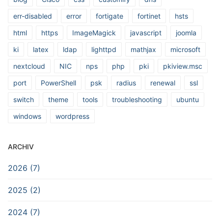
err-disabled
error
fortigate
fortinet
hsts
html
https
ImageMagick
javascript
joomla
ki
latex
ldap
lighttpd
mathjax
microsoft
nextcloud
NIC
nps
php
pki
pkiview.msc
port
PowerShell
psk
radius
renewal
ssl
switch
theme
tools
troubleshooting
ubuntu
windows
wordpress
ARCHIV
2026 (7)
2025 (2)
2024 (7)