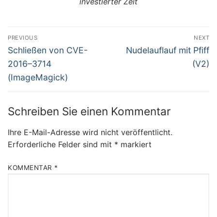
investierter Zeit
Beitragsnavigation
PREVIOUS
NEXT
Previous
Next
Schließen von CVE-
Nudelauflauf mit Pfiff
post:
post:
2016–3714
(V2)
(ImageMagick)
Schreiben Sie einen Kommentar
Ihre E-Mail-Adresse wird nicht veröffentlicht.
Erforderliche Felder sind mit
*
markiert
KOMMENTAR
*