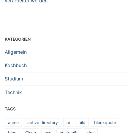
verarbeitet werden.
KATEGORIEN
Allgemein
Kochbuch
Studium
Technik
TAGS
acme
active directory
ai
bild
blockquote
blog
Cisco
css
customify
dns