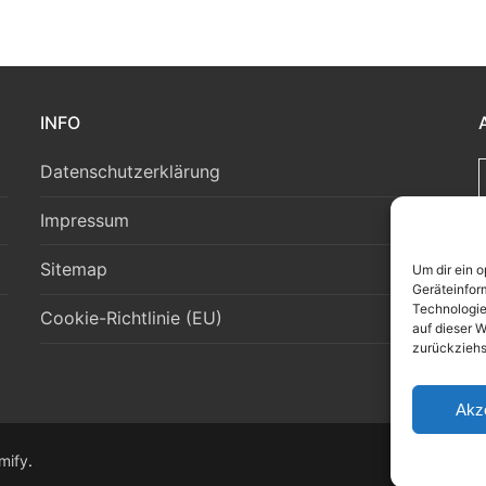
INFO
Datenschutzerklärung
Impressum
Sitemap
Um dir ein 
Geräteinfor
Technologie
Cookie-Richtlinie (EU)
auf dieser W
zurückziehs
Akz
mify
.