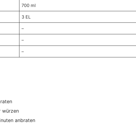
700 ml
3 EL
–
–
–
braten
r würzen
inuten anbraten