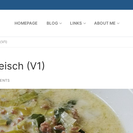
HOMEPAGE
BLOG
LINKS
ABOUT ME
(V1)
Search for:
eisch (V1)
ENTS