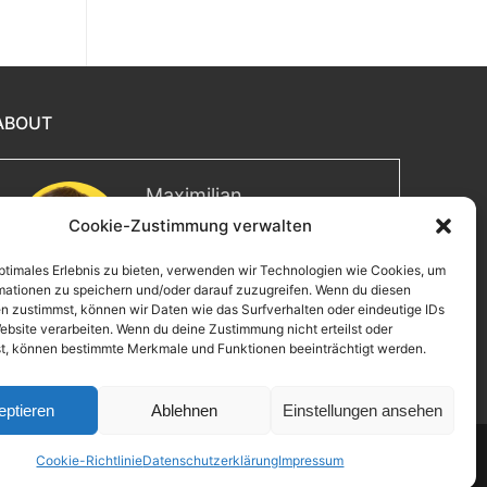
ABOUT
Maximilian
Cookie-Zustimmung verwalten
Herzlich willkommen! Ich bin
Max, ein Informatiker mit über
15 Jahren Berufserfahrung. Hier
optimales Erlebnis zu bieten, verwenden wir Technologien wie Cookies, um
mationen zu speichern und/oder darauf zuzugreifen. Wenn du diesen
teile ich meine Leidenschaften,
n zustimmst, können wir Daten wie das Surfverhalten oder eindeutige IDs
Erlebnisse und Perspektiven.
ebsite verarbeiten. Wenn du deine Zustimmung nicht erteilst oder
Ich lade dich ein, gemeinsam mit mir auf eine
t, können bestimmte Merkmale und Funktionen beeinträchtigt werden.
Entdeckungsreise zu gehen.
eptieren
Ablehnen
Einstellungen ansehen
Cookie-Richtlinie
Datenschutzerklärung
Impressum