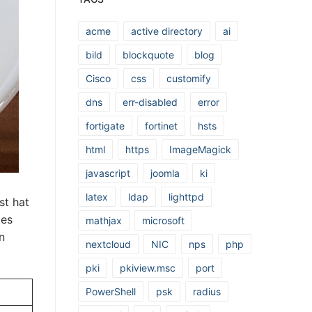
acme
active directory
ai
bild
blockquote
blog
Cisco
css
customify
dns
err-disabled
error
fortigate
fortinet
hsts
html
https
ImageMagick
javascript
joomla
ki
latex
ldap
lighttpd
st hat
tes
mathjax
microsoft
n
nextcloud
NIC
nps
php
pki
pkiview.msc
port
PowerShell
psk
radius