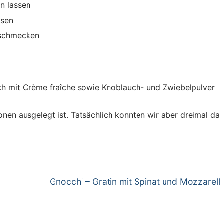
ln lassen
ssen
bschmecken
h mit Crème fraîche sowie Knoblauch- und Zwiebelpulver
ionen ausgelegt ist. Tatsächlich konnten wir aber dreimal d
Next
Gnocchi – Gratin mit Spinat und Mozzarell
post: