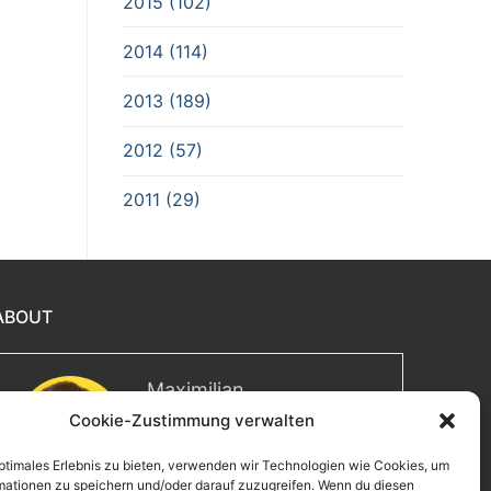
2015 (102)
2014 (114)
2013 (189)
2012 (57)
2011 (29)
ABOUT
Maximilian
Cookie-Zustimmung verwalten
Herzlich willkommen! Ich bin
Max, ein Informatiker mit über
optimales Erlebnis zu bieten, verwenden wir Technologien wie Cookies, um
15 Jahren Berufserfahrung. Hier
mationen zu speichern und/oder darauf zuzugreifen. Wenn du diesen
teile ich meine Leidenschaften,