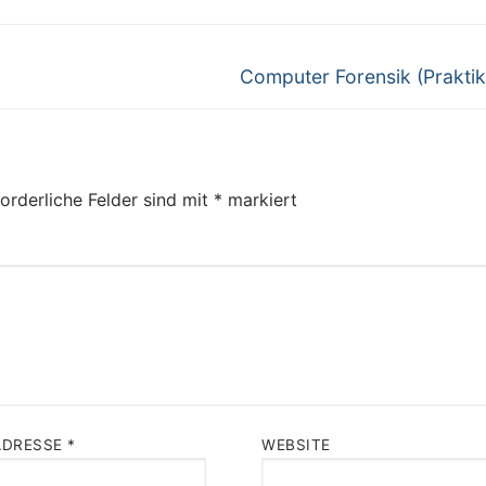
Next
Computer Forensik (Prakti
post:
orderliche Felder sind mit
*
markiert
ADRESSE
*
WEBSITE