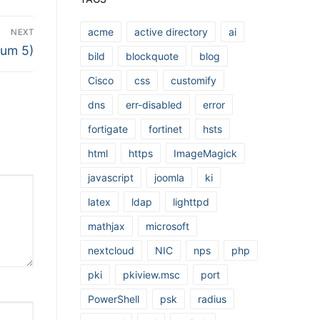
acme
active directory
ai
NEXT
kum 5)
bild
blockquote
blog
Cisco
css
customify
dns
err-disabled
error
fortigate
fortinet
hsts
html
https
ImageMagick
javascript
joomla
ki
latex
ldap
lighttpd
mathjax
microsoft
nextcloud
NIC
nps
php
pki
pkiview.msc
port
PowerShell
psk
radius