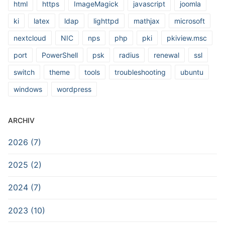
html
https
ImageMagick
javascript
joomla
ki
latex
ldap
lighttpd
mathjax
microsoft
nextcloud
NIC
nps
php
pki
pkiview.msc
port
PowerShell
psk
radius
renewal
ssl
switch
theme
tools
troubleshooting
ubuntu
windows
wordpress
ARCHIV
2026 (7)
2025 (2)
2024 (7)
2023 (10)