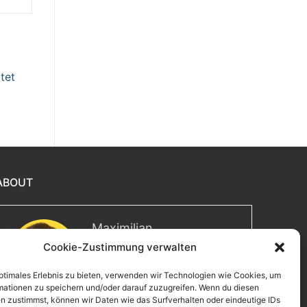
tet
ABOUT
Maximilian
Cookie-Zustimmung verwalten
Herzlich willkommen! Ich bin
Max, ein Informatiker mit über
optimales Erlebnis zu bieten, verwenden wir Technologien wie Cookies, um
15 Jahren Berufserfahrung. Hier
mationen zu speichern und/oder darauf zuzugreifen. Wenn du diesen
teile ich meine Leidenschaften,
n zustimmst, können wir Daten wie das Surfverhalten oder eindeutige IDs
Erlebnisse und Perspektiven.