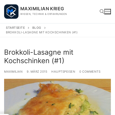
Skip
MAXIMILIAN KRIEG
to
WISSEN, TECHNIK & ERFAHRUNGEN
content
STARTSEITE
BLOG
BROKKOLI-LASAGNE MIT KOCHSCHINKEN (#1)
Search for:
Brokkoli-Lasagne mit
Kochschinken (#1)
MAXIMILIAN
9. MÄRZ 2015
HAUPTSPEISEN
0 COMMENTS