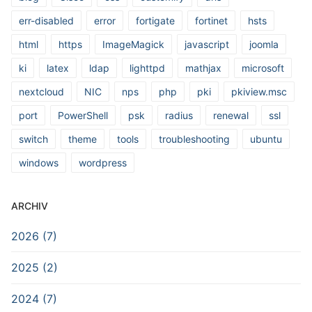
err-disabled
error
fortigate
fortinet
hsts
html
https
ImageMagick
javascript
joomla
ki
latex
ldap
lighttpd
mathjax
microsoft
nextcloud
NIC
nps
php
pki
pkiview.msc
port
PowerShell
psk
radius
renewal
ssl
switch
theme
tools
troubleshooting
ubuntu
windows
wordpress
ARCHIV
2026 (7)
2025 (2)
2024 (7)