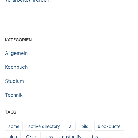
KATEGORIEN
Allgemein
Kochbuch
Studium
Technik
TAGS
acme
active directory
ai
bild
blockquote
blog
Cisco
css
customify
dns