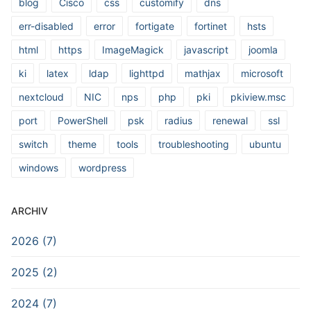
blog
Cisco
css
customify
dns
err-disabled
error
fortigate
fortinet
hsts
html
https
ImageMagick
javascript
joomla
ki
latex
ldap
lighttpd
mathjax
microsoft
nextcloud
NIC
nps
php
pki
pkiview.msc
port
PowerShell
psk
radius
renewal
ssl
switch
theme
tools
troubleshooting
ubuntu
windows
wordpress
ARCHIV
2026 (7)
2025 (2)
2024 (7)