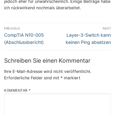
jedoch eher für unwahrscheinlich. Einige Beiträge habe
ich rückwirkend nochmals überarbeitet.
Beitragsnavigation
PREVIOUS
NEXT
Previous
Next
CompTIA N10-005
Layer-3-Switch kann
post:
post:
(Abschlussbericht)
keinen Ping absetzen
Schreiben Sie einen Kommentar
Ihre E-Mail-Adresse wird nicht veröffentlicht.
Erforderliche Felder sind mit
*
markiert
KOMMENTAR
*