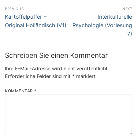
Beitragsnavigation
PREVIOUS
NEXT
Previous
Next
Kartoffelpuffer –
Interkulturelle
post:
post:
Original Holländisch (V1)
Psychologie (Vorlesung
7)
Schreiben Sie einen Kommentar
Ihre E-Mail-Adresse wird nicht veröffentlicht.
Erforderliche Felder sind mit
*
markiert
KOMMENTAR
*