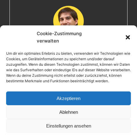
Cookie-Zustimmung
verwalten
Maximilian
Um dir ein optimales Erlebnis zu bieten, verwenden wir Technologien wie
Cookies, um Geräteinformationen zu speichern und/oder darauf
Herzlich willkommen! Ich bin Max, ein Informatiker mit
zuzugreifen. Wenn du diesen Technologien zustimmst, können wir Daten
über 15 Jahren Berufserfahrung. Hier teile ich meine
wie das Surfverhalten oder eindeutige IDs auf dieser Website verarbeiten.
Leidenschaften, Erlebnisse und Perspektiven. Ich lade
Wenn du deine Zustimmung nicht erteilst oder zurückziehst, können
bestimmte Merkmale und Funktionen beeinträchtigt werden.
dich ein, gemeinsam mit mir auf eine Entdeckungsreise
zu gehen.
Akzeptieren
Ablehnen
Einstellungen ansehen
Copyright © 2026 Maximilian Krieg – Powered by