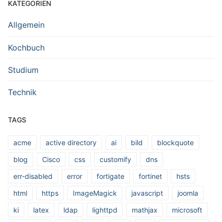
KATEGORIEN
Allgemein
Kochbuch
Studium
Technik
TAGS
acme
active directory
ai
bild
blockquote
blog
Cisco
css
customify
dns
err-disabled
error
fortigate
fortinet
hsts
html
https
ImageMagick
javascript
joomla
ki
latex
ldap
lighttpd
mathjax
microsoft