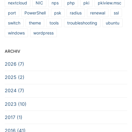
nextcloud
NIC
nps
php
pki
pkiview.msc
port
PowerShell
psk
radius
renewal
ssl
switch
theme
tools
troubleshooting
ubuntu
windows
wordpress
ARCHIV
2026 (7)
2025 (2)
2024 (7)
2023 (10)
2017 (1)
2016 (41)