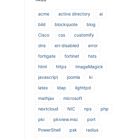
acme
active directory
ai
bild
blockquote
blog
Cisco
css
customify
dns
err-disabled
error
fortigate
fortinet
hsts
html
https
ImageMagick
javascript
joomla
ki
latex
ldap
lighttpd
mathjax
microsoft
nextcloud
NIC
nps
php
pki
pkiview.msc
port
PowerShell
psk
radius