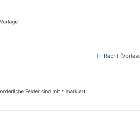
 Vorlage
Next
IT-Recht (Vorles
post:
orderliche Felder sind mit
*
markiert