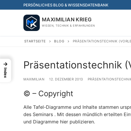
Skip
PERSÖNLICHES BLOG & WISSENSDATENBANK
to
content
MAXIMILIAN KRIEG
WISSEN, TECHNIK & ERFAHRUNGEN
STARTSEITE
BLOG
PRÄSENTATIONSTECHNIK (VORL
Präsentationstechnik (
→
Index
MAXIMILIAN
12. DEZEMBER 2013
PRÄSENTATIONSTECHNI
© – Copyright
Alle Tafel-Diagramme und Inhalte stammen ursprü
des Seminars . Mit dessen mündlich erteilten Einv
und Diagramme hier publizieren.