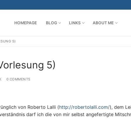
HOMEPAGE
BLOG
LINKS
ABOUT ME
ESUNG 5)
Search for:
Vorlesung 5)
K
0 COMMENTS
nglich von Roberto Lalli (
http://robertolalli.com/
), dem Le
erständnis darf ich die von mir selbst angefertigte Mitschr