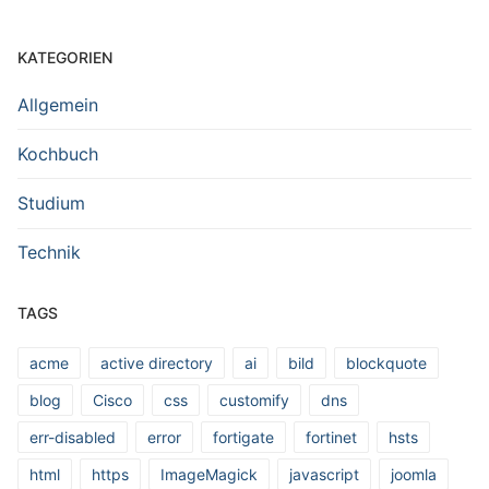
KATEGORIEN
Allgemein
Kochbuch
Studium
Technik
TAGS
acme
active directory
ai
bild
blockquote
blog
Cisco
css
customify
dns
err-disabled
error
fortigate
fortinet
hsts
html
https
ImageMagick
javascript
joomla