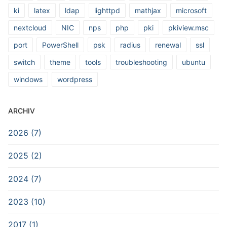
ki
latex
ldap
lighttpd
mathjax
microsoft
nextcloud
NIC
nps
php
pki
pkiview.msc
port
PowerShell
psk
radius
renewal
ssl
switch
theme
tools
troubleshooting
ubuntu
windows
wordpress
ARCHIV
2026 (7)
2025 (2)
2024 (7)
2023 (10)
2017 (1)