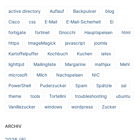
active directory
Auflauf
Backpulver
blog
Cisco
css
E-Mail
E-Mail-Sicherheit
Ei
fortigate
fortinet
Gnocchi
Hauptspeisen
html
https
ImageMagick
javascript
joomla
Kartoffelpuffer
Kochbuch
Kuchen
latex
lighttpd
Mailingliste
Margarine
mathjax
Mehl
microsoft
Milch
Nachspeisen
NIC
PowerShell
Puderzucker
Spam
Spätzle
ssl
theme
tools
Tortellini
troubleshooting
ubuntu
Vanillezucker
windows
wordpress
Zucker
ARCHIV
2026 (8)