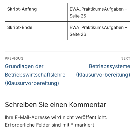
Skript-Anfang
EWA_PraktikumsAufgaben –
Seite 25
Skript-Ende
EWA_PraktikumsAufgaben –
Seite 26
Beitragsnavigation
PREVIOUS
NEXT
Previous
Next
Grundlagen der
Betriebssysteme
post:
post:
Betriebswirtschaftslehre
(Klausurvorbereitung)
(Klausurvorbereitung)
Schreiben Sie einen Kommentar
Ihre E-Mail-Adresse wird nicht veröffentlicht.
Erforderliche Felder sind mit
*
markiert