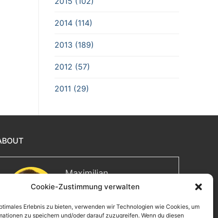
2015 (102)
2014 (114)
2013 (189)
2012 (57)
2011 (29)
ABOUT
Maximilian
Cookie-Zustimmung verwalten
Herzlich willkommen! Ich bin
Max, ein Informatiker mit über
optimales Erlebnis zu bieten, verwenden wir Technologien wie Cookies, um
15 Jahren Berufserfahrung. Hier
mationen zu speichern und/oder darauf zuzugreifen. Wenn du diesen
teile ich meine Leidenschaften,