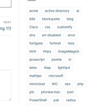
acme
active directory
ai
bild
blockquote
blog
NEXT
Cisco
css
customify
ng 11)
dns
err-disabled
error
fortigate
fortinet
hsts
html
https
ImageMagick
javascript
joomla
ki
latex
ldap
lighttpd
mathjax
microsoft
nextcloud
NIC
nps
php
pki
pkiview.msc
port
PowerShell
psk
radius