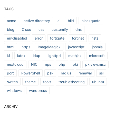
TAGS
acme
active directory
ai
bild
blockquote
blog
Cisco
css
customify
dns
err-disabled
error
fortigate
fortinet
hsts
html
https
ImageMagick
javascript
joomla
ki
latex
ldap
lighttpd
mathjax
microsoft
nextcloud
NIC
nps
php
pki
pkiview.msc
port
PowerShell
psk
radius
renewal
ssl
switch
theme
tools
troubleshooting
ubuntu
windows
wordpress
ARCHIV