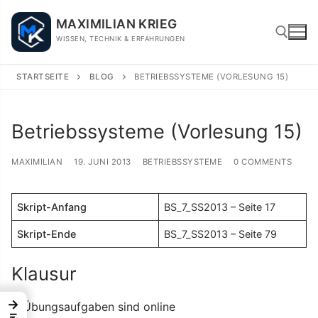
Skip
MAXIMILIAN KRIEG
to
WISSEN, TECHNIK & ERFAHRUNGEN
content
STARTSEITE
BLOG
BETRIEBSSYSTEME (VORLESUNG 15)
Search for:
Betriebssysteme (Vorlesung 15)
MAXIMILIAN
19. JUNI 2013
BETRIEBSSYSTEME
0 COMMENTS
Skript-Anfang
BS_7_SS2013 – Seite 17
Skript-Ende
BS_7_SS2013 – Seite 79
Klausur
→
Übungsaufgaben sind online