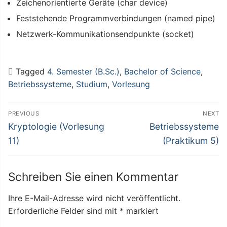
Zeichenorientierte Geräte (char device)
Feststehende Programmverbindungen (named pipe)
Netzwerk-Kommunikationsendpunkte (socket)
Tagged
4. Semester (B.Sc.)
,
Bachelor of Science
,
Betriebssysteme
,
Studium
,
Vorlesung
Beitragsnavigation
PREVIOUS
NEXT
Previous
Next
Kryptologie (Vorlesung
Betriebssysteme
post:
post:
11)
(Praktikum 5)
Schreiben Sie einen Kommentar
Ihre E-Mail-Adresse wird nicht veröffentlicht.
Erforderliche Felder sind mit
*
markiert