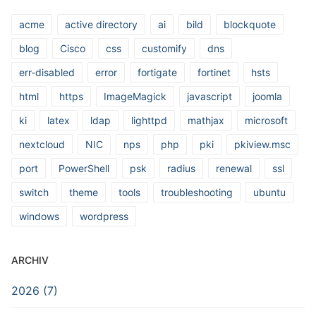
acme
active directory
ai
bild
blockquote
blog
Cisco
css
customify
dns
err-disabled
error
fortigate
fortinet
hsts
html
https
ImageMagick
javascript
joomla
ki
latex
ldap
lighttpd
mathjax
microsoft
nextcloud
NIC
nps
php
pki
pkiview.msc
port
PowerShell
psk
radius
renewal
ssl
switch
theme
tools
troubleshooting
ubuntu
windows
wordpress
ARCHIV
2026 (7)