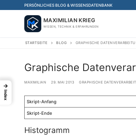
Skip
PERSÖNLICHES BLOG & WISSENSDATENBANK
to
content
MAXIMILIAN KRIEG
WISSEN, TECHNIK & ERFAHRUNGEN
STARTSEITE
BLOG
GRAPHISCHE DATENVERARBEITU
Graphische Datenverar
MAXIMILIAN
29. MAI 2013
GRAPHISCHE DATENVERARBEI
→
Index
Skript-Anfang
Skript-Ende
Histogramm