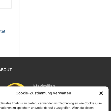
tet
ABOUT
Maximilian
Cookie-Zustimmung verwalten
Herzlich willkommen! Ich bin
Max, ein Informatiker mit über
15 Jahren Berufserfahrung. Hier
optimales Erlebnis zu bieten, verwenden wir Technologien wie Cookies, um
mationen zu speichern und/oder darauf zuzugreifen. Wenn du diesen
teile ich meine Leidenschaften,