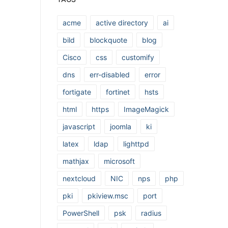
acme
active directory
ai
bild
blockquote
blog
Cisco
css
customify
dns
err-disabled
error
fortigate
fortinet
hsts
html
https
ImageMagick
javascript
joomla
ki
latex
ldap
lighttpd
mathjax
microsoft
nextcloud
NIC
nps
php
pki
pkiview.msc
port
PowerShell
psk
radius