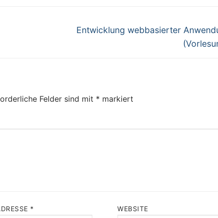
Next
Entwicklung webbasierter Anwen
post:
(Vorlesu
orderliche Felder sind mit
*
markiert
ADRESSE
*
WEBSITE