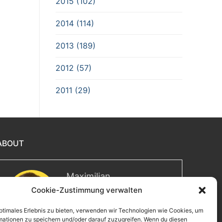
2015 (102)
2014 (114)
2013 (189)
2012 (57)
2011 (29)
ABOUT
Maximilian
Cookie-Zustimmung verwalten
Herzlich willkommen! Ich bin
Max, ein Informatiker mit über
optimales Erlebnis zu bieten, verwenden wir Technologien wie Cookies, um
15 Jahren Berufserfahrung. Hier
mationen zu speichern und/oder darauf zuzugreifen. Wenn du diesen
teile ich meine Leidenschaften,