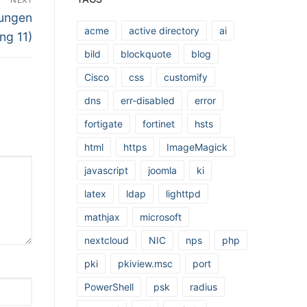
dungen
acme
active directory
ai
ng 11)
bild
blockquote
blog
Cisco
css
customify
dns
err-disabled
error
fortigate
fortinet
hsts
html
https
ImageMagick
javascript
joomla
ki
latex
ldap
lighttpd
mathjax
microsoft
nextcloud
NIC
nps
php
pki
pkiview.msc
port
PowerShell
psk
radius