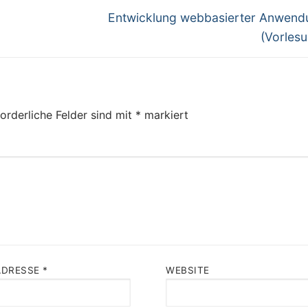
Next
Entwicklung webbasierter Anwen
post:
(Vorlesu
orderliche Felder sind mit
*
markiert
ADRESSE
*
WEBSITE