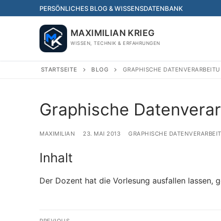
Skip
PERSÖNLICHES BLOG & WISSENSDATENBANK
to
content
MAXIMILIAN KRIEG
WISSEN, TECHNIK & ERFAHRUNGEN
STARTSEITE
BLOG
GRAPHISCHE DATENVERARBEITU
Graphische Datenverar
MAXIMILIAN
23. MAI 2013
GRAPHISCHE DATENVERARBEI
Inhalt
Der Dozent hat die Vorlesung ausfallen lassen,
Beitragsnavigation
PREVIOUS