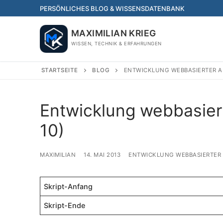
Skip
PERSÖNLICHES BLOG & WISSENSDATENBANK
to
content
MAXIMILIAN KRIEG
WISSEN, TECHNIK & ERFAHRUNGEN
STARTSEITE
BLOG
ENTWICKLUNG WEBBASIERTER 
Entwicklung webbasie
10)
MAXIMILIAN
14. MAI 2013
ENTWICKLUNG WEBBASIERTE
Skript-Anfang
Skript-Ende