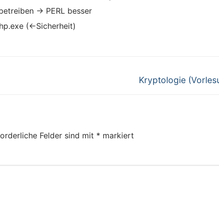
betreiben → PERL besser
php.exe (←Sicherheit)
Next
Kryptologie (Vorles
post:
orderliche Felder sind mit
*
markiert