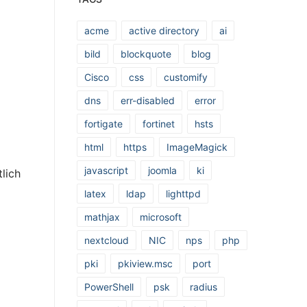
acme
active directory
ai
bild
blockquote
blog
Cisco
css
customify
dns
err-disabled
error
fortigate
fortinet
hsts
html
https
ImageMagick
javascript
joomla
ki
lich
latex
ldap
lighttpd
mathjax
microsoft
nextcloud
NIC
nps
php
pki
pkiview.msc
port
PowerShell
psk
radius