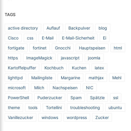
TAGS
active directory
Auflauf
Backpulver
blog
Cisco
css
E-Mail
E-Mail-Sicherheit
Ei
fortigate
fortinet
Gnocchi
Hauptspeisen
html
https
ImageMagick
javascript
joomla
Kartoffelpuffer
Kochbuch
Kuchen
latex
lighttpd
Mailingliste
Margarine
mathjax
Mehl
microsoft
Milch
Nachspeisen
NIC
PowerShell
Puderzucker
Spam
Spätzle
ssl
theme
tools
Tortellini
troubleshooting
ubuntu
Vanillezucker
windows
wordpress
Zucker