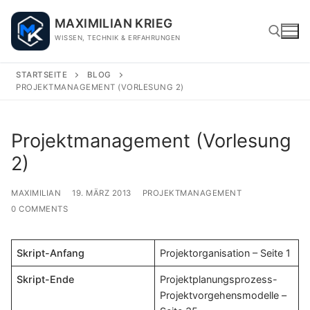
Skip
MAXIMILIAN KRIEG
to
WISSEN, TECHNIK & ERFAHRUNGEN
content
STARTSEITE
BLOG
PROJEKTMANAGEMENT (VORLESUNG 2)
Search for:
Projektmanagement (Vorlesung
2)
MAXIMILIAN
19. MÄRZ 2013
PROJEKTMANAGEMENT
0 COMMENTS
Skript-Anfang
Projektorganisation – Seite 1
Skript-Ende
Projektplanungsprozess-
Projektvorgehensmodelle –