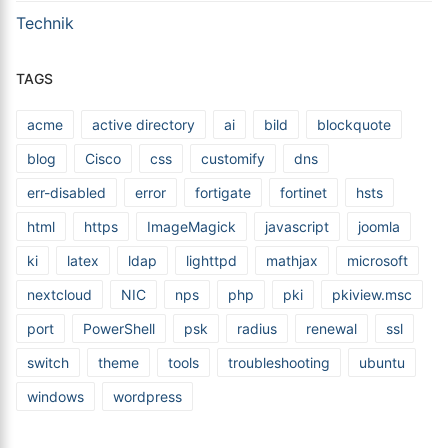
Technik
TAGS
acme
active directory
ai
bild
blockquote
blog
Cisco
css
customify
dns
err-disabled
error
fortigate
fortinet
hsts
html
https
ImageMagick
javascript
joomla
ki
latex
ldap
lighttpd
mathjax
microsoft
nextcloud
NIC
nps
php
pki
pkiview.msc
port
PowerShell
psk
radius
renewal
ssl
switch
theme
tools
troubleshooting
ubuntu
windows
wordpress