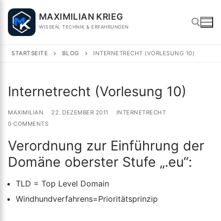
Skip
MAXIMILIAN KRIEG
to
WISSEN, TECHNIK & ERFAHRUNGEN
content
STARTSEITE
BLOG
INTERNETRECHT (VORLESUNG 10)
Search for:
Internetrecht (Vorlesung 10)
MAXIMILIAN
22. DEZEMBER 2011
INTERNETRECHT
0 COMMENTS
Verordnung zur Einführung der
Domäne oberster Stufe „.eu“:
TLD = Top Level Domain
Windhundverfahrens=Prioritätsprinzip