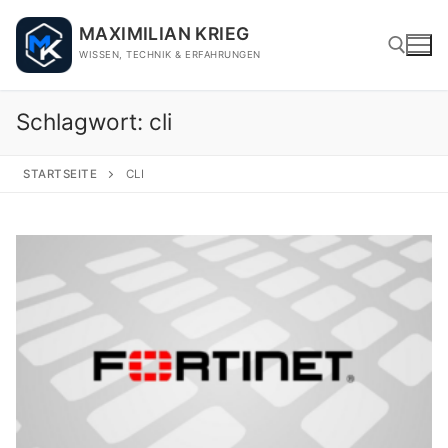
Skip
MAXIMILIAN KRIEG
to
WISSEN, TECHNIK & ERFAHRUNGEN
content
Schlagwort:
cli
Search for:
STARTSEITE
CLI