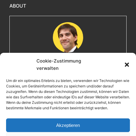
ABOUT
Cookie-Zustimmung
Maximilian
verwalten
Herzlich willkommen! Ich bin Max, ein Informatiker mit
Um dir ein optimales Erlebnis zu bieten, verwenden wir Technologien wie
über 15 Jahren Berufserfahrung. Hier teile ich meine
Cookies, um Geräteinformationen zu speichern und/oder darauf
Leidenschaften, Erlebnisse und Perspektiven. Ich lade
zuzugreifen. Wenn du diesen Technologien zustimmst, können wir Daten
wie das Surfverhalten oder eindeutige IDs auf dieser Website verarbeiten.
dich ein, gemeinsam mit mir auf eine Entdeckungsreise
Wenn du deine Zustimmung nicht erteilst oder zurückziehst, können
zu gehen.
bestimmte Merkmale und Funktionen beeinträchtigt werden.
maximiliankrieg.de
Akzeptieren