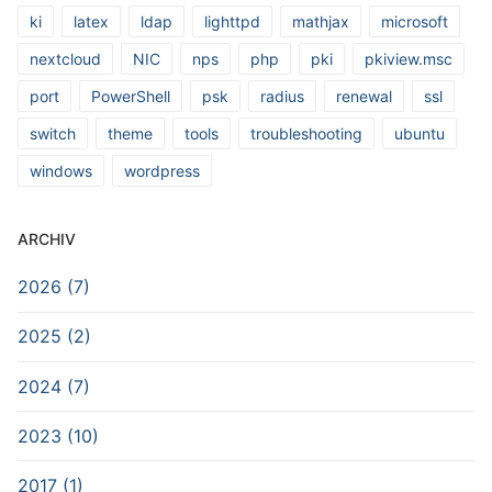
ki
latex
ldap
lighttpd
mathjax
microsoft
nextcloud
NIC
nps
php
pki
pkiview.msc
port
PowerShell
psk
radius
renewal
ssl
switch
theme
tools
troubleshooting
ubuntu
windows
wordpress
ARCHIV
2026 (7)
2025 (2)
2024 (7)
2023 (10)
2017 (1)