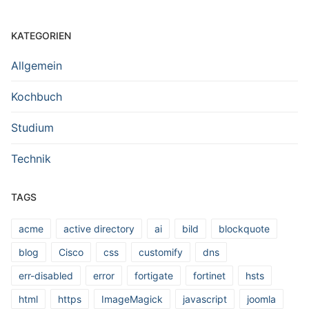
KATEGORIEN
Allgemein
Kochbuch
Studium
Technik
TAGS
acme
active directory
ai
bild
blockquote
blog
Cisco
css
customify
dns
err-disabled
error
fortigate
fortinet
hsts
html
https
ImageMagick
javascript
joomla